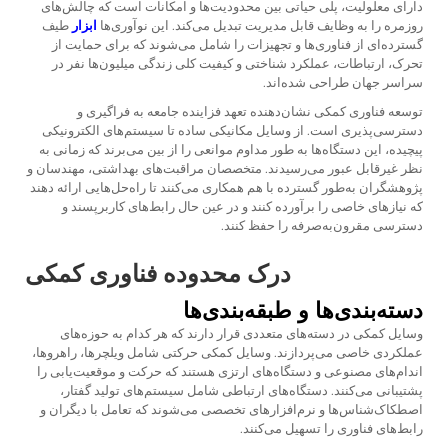
دارای معلولیت، پلی حیاتی بین محدودیت‌ها و امکانات است که چالش‌های
روزمره را به وظایف قابل مدیریت تبدیل می‌کند. این نوآوری‌ها
ابزار
طیف
گسترده‌ای از فناوری‌ها و تجهیزات را شامل می‌شوند که برای حمایت از
تحرک، ارتباطات، عملکرد شناختی و کیفیت کلی زندگی میلیون‌ها نفر در
سراسر جهان طراحی شده‌اند.
توسعه فناوری کمکی نشان‌دهنده تعهد فزاینده جامعه به فراگیری و
دسترسی‌پذیری است. از وسایل مکانیکی ساده تا سیستم‌های الکترونیکی
پیچیده، این دستگاه‌ها به طور مداوم موانعی را از بین می‌برند که زمانی به
نظر غیرقابل عبور می‌رسیدند. متخصصان مراقبت‌های بهداشتی، مهندسان و
پژوهشگران به‌طور گسترده با هم همکاری می‌کنند تا راه‌حل‌هایی ارائه دهند
که نیازهای خاصی را برآورده کنند و در عین حال رابط‌های کاربرپسند و
دسترسی مقرون‌به‌صرفه را حفظ کنند.
درک محدوده فناوری کمکی
دسته‌بندی‌ها و طبقه‌بندی‌ها
وسایل کمکی در دسته‌های متعددی قرار دارند که هر کدام به حوزه‌های
عملکردی خاصی می‌پردازند. وسایل کمکی حرکتی شامل ویلچرها، راهروها،
اندام‌های مصنوعی و دستگاه‌های ارتزی هستند که حرکت و موقعیت‌یابی را
پشتیبانی می‌کنند. دستگاه‌های ارتباطی شامل سیستم‌های تولید گفتار،
اصطکاک‌شناس‌ها و نرم‌افزارهای تخصصی می‌شوند که تعامل با دیگران و
رابط‌های فناوری را تسهیل می‌کنند.