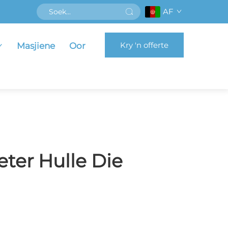
AF
Kry 'n offerte
Masjiene
Oor
ter Hulle Die