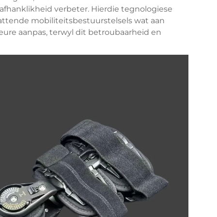
afhanklikheid verbeter. Hierdie tegnologiese
ttende mobiliteitsbestuurstelsels wat aan
ure aanpas, terwyl dit betroubaarheid en