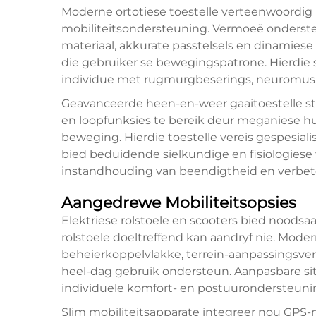
Moderne ortotiese toestelle verteenwoordig
mobiliteitsondersteuning.
Vermoeë onderst
materiaal, akkurate passtelsels en dinamie
die gebruiker se bewegingspatrone. Hierdie 
individue met rugmurgbeserings, neuromus
Geavanceerde heen-en-weer gaaitoestelle ste
en loopfunksies te bereik deur meganiese hu
beweging. Hierdie toestelle vereis gespesiali
bied beduidende sielkundige en fisiologiese 
instandhouding van beendigtheid en verbete
Aangedrewe Mobiliteitsopsies
Elektriese rolstoele en scooters bied noodsa
rolstoele doeltreffend kan aandryf nie. Mod
beheierkoppelvlakke, terrein-aanpassingsv
heel-dag gebruik ondersteun. Aanpasbare sit
individuele komfort- en postuurondersteuni
Slim mobiliteitsapparate integreer nou GPS-