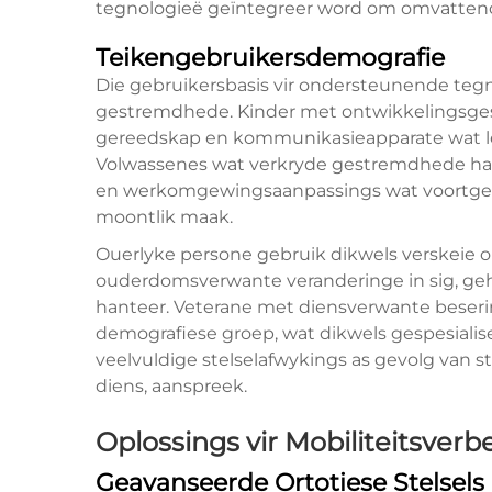
tegnologieë geïntegreer word om omvattend
Teikengebruikersdemografie
Die gebruikersbasis vir ondersteunende teg
gestremdhede. Kinder met ontwikkelingsge
gereedskap en kommunikasieapparate wat lee
Volwassenes wat verkryde gestremdhede han
en werkomgewingsaanpassings wat voortgese
moontlik maak.
Ouerlyke persone gebruik dikwels verskeie 
ouderdomsverwante veranderinge in sig, geho
hanteer. Veterane met diensverwante beser
demografiese groep, wat dikwels gespesiali
veelvuldige stelselafwykings as gevolg van st
diens, aanspreek.
Oplossings vir Mobiliteitsverb
Geavanseerde Ortotiese Stelsels