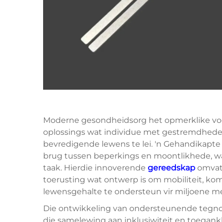
Moderne gesondheidsorg het opmerklike voo
oplossings wat individue met gestremdhed
bevredigende lewens te lei. 'n Gehandikapt
brug tussen beperkings en moontlikhede, wa
taak. Hierdie innoverende
gereedskap
omvat
toerusting wat ontwerp is om mobiliteit, k
lewensgehalte te ondersteun vir miljoene 
Die ontwikkeling van ondersteunende tegno
die samelewing aan inklusiwiteit en toegan