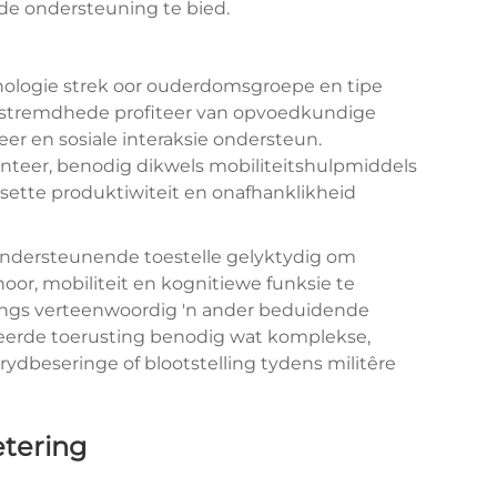
e ondersteuning te bied.
nologie strek oor ouderdomsgroepe en tipe
stremdhede profiteer van opvoedkundige
r en sosiale interaksie ondersteun.
teer, benodig dikwels mobiliteitshulpmiddels
tte produktiwiteit en onafhanklikheid
ondersteunende toestelle gelyktydig om
or, mobiliteit en kognitiewe funksie te
ings verteenwoordig 'n ander beduidende
seerde toerusting benodig wat komplekse,
rydbeseringe of blootstelling tydens militêre
etering