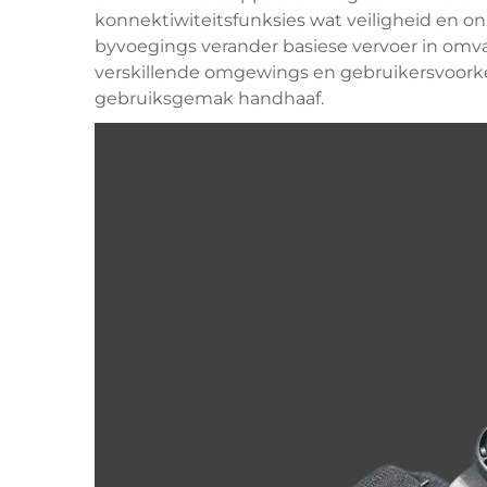
konnektiwiteitsfunksies wat veiligheid en on
byvoegings verander basiese vervoer in omva
verskillende omgewings en gebruikersvoorke
gebruiksgemak handhaaf.