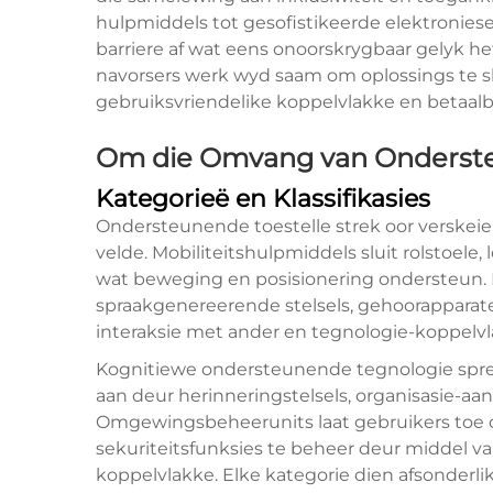
hulpmiddels tot gesofistikeerde elektroniese 
barriere af wat eens onoorskrygbaar gelyk h
navorsers werk wyd saam om oplossings te s
gebruiksvriendelike koppelvlakke en betaa
Om die Omvang van Onderste
Kategorieë en Klassifikasies
Ondersteunende toestelle strek oor verskeie 
velde. Mobiliteitshulpmiddels sluit rolstoele,
wat beweging en posisionering ondersteun. 
spraakgenereerende stelsels, gehoorapparate
interaksie met ander en tegnologie-koppelv
Kognitiewe ondersteunende tegnologie spre
aan deur herinneringstelsels, organisasie-aa
Omgewingsbeheerunits laat gebruikers toe o
sekuriteitsfunksies te beheer deur middel 
koppelvlakke. Elke kategorie dien afsonderli