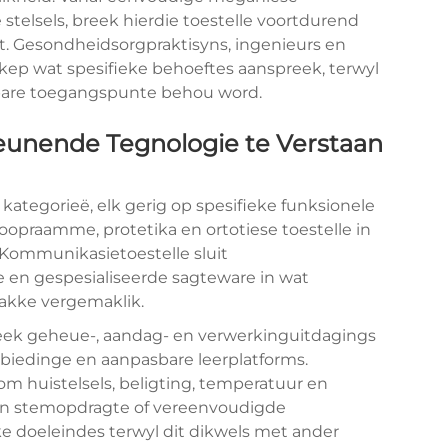
stelsels, breek hierdie toestelle voortdurend
et. Gesondheidsorgpraktisyns, ingenieurs en
kep wat spesifieke behoeftes aanspreek, terwyl
lbare toegangspunte behou word.
unende Tegnologie te Verstaan
kategorieë, elk gerig op spesifieke funksionele
 loopraamme, protetika en ortotiese toestelle in
Kommunikasietoestelle sluit
 en gespesialiseerde sagteware in wat
lakke vergemaklik.
ek geheue-, aandag- en verwerkinguitdagings
nbiedinge en aanpasbare leerplatforms.
m huistelsels, beligting, temperatuur en
van stemopdragte of vereenvoudigde
ke doeleindes terwyl dit dikwels met ander