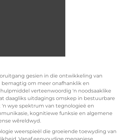
ruitgang gesien in die ontwikkeling van
e bemagtig om meer onafhanklik en
e hulpmiddel verteenwoordig 'n noodsaaklike
t daagliks uitdagings omskep in bestuurbare
 'n wye spektrum van tegnologieë en
ommunikasie, kognitiewe funksie en algemene
mense wêreldwyd.
logie weerspieël die groeiende toewyding van
klikheid. Vanaf eenvoudige meganiese