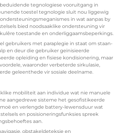
 beduidende tegnologiese vooruitgang in
eunende toestel
tegnologie sluit nou liggewig
se ondersteuningsmeganismes in wat aanpas by
stelsels bied noodsaaklike ondersteuning vir
kulêre toestande en onderliggaamsbeperkings.
l gebruikers met paraplegie in staat om staan-
lp en deur die gebruiker geïnisieerde
seerde opleiding en fisiese kondisionering, maar
voordele, waaronder verbeterde sirkulasie,
rde geleenthede vir sosiale deelname.
aklike mobiliteit aan individue wat nie manuele
erne aangedrewe sisteme het gesofistikeerde
ermoë en verlengde battery-lewensduur wat
stelsels en posisioneringsfunksies spreek
ngsbehoeftes aan.
navigasie, obstakeldeteksie en