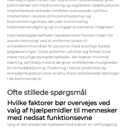
påmindelser om medicinering og registrerer nødsituationer.
Implanterbare enheder omfatter avancerede cochlea-
implantater, neurale stimulationsystemer og
biomoniteringschips, der yder kontinuerlig
helbredsovervågning og muliggør automatisk indgriben.
Hjernedatagrænseflader repræsenterer fronten inden for
assistiv teknologi ved at omforme tanker til
enhedskommandoer for personer med alvorlige fysiske
begrænsninger. Disse systemer udvikler sig fortsat mod
mere naturlige styregrænseflader, der kræver minimal
træning, samtidig med at de giver omfattende muligheder
for enhedsbetjening. Forskning i neural plasticitet og
enhedsintegration lover endnu mere sofistikerede løsninger
i de kommende år.
Ofte stillede spørgsmål
Hvilke faktorer bør overvejes ved
valg af hjælpemidler til mennesker
med nedsat funktionsevne
Valg af den passende hjælpeenhed kræver en omhyggelig