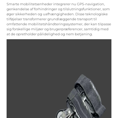
Smarte mobilitetsenheder integrerer nu GPS-navigation,
genkendelse af forhindringer og tilslutningsfunktioner, som
øger sikkerheden og uafhængigheden. Disse teknologiske
tilføjelser transformerer grundlæggende transport til
omfattende mobilitetshåndteringssystemer, der kan tilpasse
sig forskellige miljøer og brugerpræferencer, samtidig med
at de opretholder pålidelighed og nem betjening.