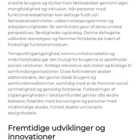
enkelte brugere og styrker hele fællesskaber gennem øget
mangfoldighed og inklusion. Når personer med
funktionsnedsættelser kan deltage fuldt ud i
fællesskabsaktiviteter, uddannelsesprogrammer og
arbejdsmuligheder, får samfundet gavn af deres unikke
perspektiver, færdigheder og bidrag. Denne deltagelse
udfordrer stereotyper og fremmer forståelse på tværs af
forskellige funktionsniveauer.
Transporttilgængelighed, kommunikationsstøtte og
mobilitetshjælp gør det muligt for brugerne at opretholde
sociale relationer, forfølge rekreative aktiviteter og bidrage til
samfundsorganisationer. Disse forbindelser skaber
støttenetværk, der gavner både brugere og
samfundsmedlemmer, samtidig med at de fremmer social
samhørighed og gensidig forståelse. Forbedringer af
tilgængeligheden i lokalsamfundet gavner ofte ældre
beboere, forældre med barnevogne og personer med
midlertidige skader, hvilket skaber universelle
designfordele.
Fremtidige udviklinger og
innovationer