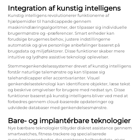
Integration af kunstig intelligens
Kunstig intelligens revolutionerer funktionerne af
hjælpemidler til handicappede gennem
maskinindlæringsalgoritmer, der tilpasser sig individuelle
brugermønstre og -præferencer. Smart enheder kan
forudsige brugernes behov, justere indstillingerne
automatisk og give personlige anbefalinger baseret på
brugsdata og miljøfaktorer. Disse funktioner skaber mere
intuitive og lydhøre assistive teknologi oplevelser.
Stemmegenkendelsessystemer drevet af kunstig intelligens
forstår naturlige talemønstre og kan tilpasse sig
talehandicapper eller accentvarianter. Visuel
genkendelsesteknologi kan identificere objekter, læse tekst
og beskrive omgivelser for brugere med nedsat syn. Disse
funktioner baseret på kunstig intelligens bliver ved med at
forbedres gennem cloud-baserede opdateringer og
udvidede databaser med genkendelsesmønstre.
Bare- og implantérbare teknologier
Nye bærbare teknologier tilbyder diskret assistance gennem
smartwatches, fitness-trackere og specialiserede
overvågningsenheder, der registrerer helbredsdata, giver