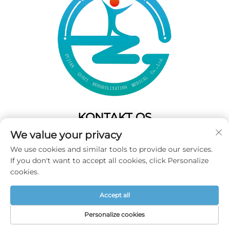
KONTAKT OS
We value your privacy
Add: 50 Gaofeng South Lane,West GateFuzhou,Fujian,Kina
We use cookies and similar tools to provide our services.
Tel:
+86-19859128239
If you don't want to accept all cookies, click Personalize
E-mail:
[email protected]
cookies.
Accept all
Copyright © 2025 Fujian Guozi Rehabilitation Medical Co.,Ltd
Alle rettigheder forbeholdes -
Privatlivspolitik
Personalize cookies