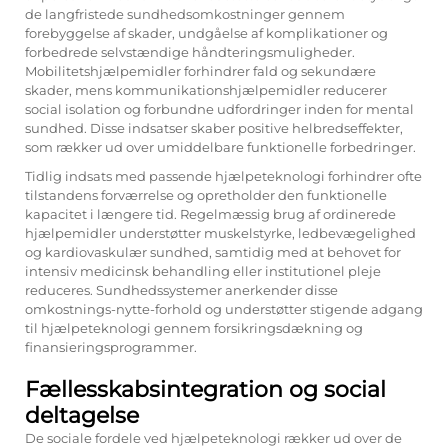
de langfristede sundhedsomkostninger gennem
forebyggelse af skader, undgåelse af komplikationer og
forbedrede selvstændige håndteringsmuligheder.
Mobilitetshjælpemidler forhindrer fald og sekundære
skader, mens kommunikationshjælpemidler reducerer
social isolation og forbundne udfordringer inden for mental
sundhed. Disse indsatser skaber positive helbredseffekter,
som rækker ud over umiddelbare funktionelle forbedringer.
Tidlig indsats med passende hjælpeteknologi forhindrer ofte
tilstandens forværrelse og opretholder den funktionelle
kapacitet i længere tid. Regelmæssig brug af ordinerede
hjælpemidler understøtter muskelstyrke, ledbevægelighed
og kardiovaskulær sundhed, samtidig med at behovet for
intensiv medicinsk behandling eller institutionel pleje
reduceres. Sundhedssystemer anerkender disse
omkostnings-nytte-forhold og understøtter stigende adgang
til hjælpeteknologi gennem forsikringsdækning og
finansieringsprogrammer.
Fællesskabsintegration og social
deltagelse
De sociale fordele ved hjælpeteknologi rækker ud over de