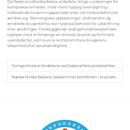
De fleste sundhedsydelere anbefaler årlige vurderinger for
komplekse enheder, med mere hyppig overvågning i
indledende tilvænningsperioder eller når helbredsforhold
ændrer sig. Teknologiske opdateringer, slidmønstre og
ændrede brugerbehov kan tyde på behovet for udskiftning
eller ændringer. Forebyggende vedligeholdelsesskemaer
hjælper med at forlænge en enheds levetid og forhindre
uventede fejl, som kunne kompromittere brugerens
sikkerhed eller selvstændighed.
Forrige:
Hvad er fordelene ved højkvalitets protesetilbehør for amputerede?
Næste:
Hvilke faktorer bestemmer komforten i et proetisk lem?