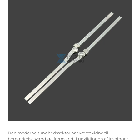
Den moderne sundhedssektor har været vidne til
bemærkelsesværdige fremskridt i udviklingen af løsninger,