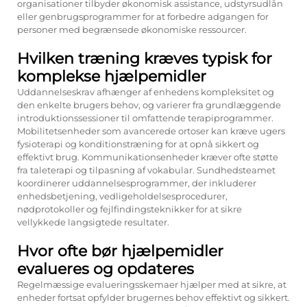
organisationer tilbyder økonomisk assistance, udstyrsudlån
eller genbrugsprogrammer for at forbedre adgangen for
personer med begrænsede økonomiske ressourcer.
Hvilken træning kræves typisk for
komplekse hjælpemidler
Uddannelseskrav afhænger af enhedens kompleksitet og
den enkelte brugers behov, og varierer fra grundlæggende
introduktionssessioner til omfattende terapiprogrammer.
Mobilitetsenheder som avancerede ortoser kan kræve ugers
fysioterapi og konditionstræning for at opnå sikkert og
effektivt brug. Kommunikationsenheder kræver ofte støtte
fra taleterapi og tilpasning af vokabular. Sundhedsteamet
koordinerer uddannelsesprogrammer, der inkluderer
enhedsbetjening, vedligeholdelsesprocedurer,
nødprotokoller og fejlfindingsteknikker for at sikre
vellykkede langsigtede resultater.
Hvor ofte bør hjælpemidler
evalueres og opdateres
Regelmæssige evalueringsskemaer hjælper med at sikre, at
enheder fortsat opfylder brugernes behov effektivt og sikkert.