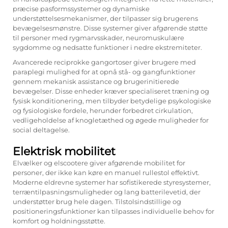
præcise pasformssystemer og dynamiske
understøttelsesmekanismer, der tilpasser sig brugerens
bevægelsesmønstre. Disse systemer giver afgørende støtte
til personer med rygmarvsskader, neuromuskulære
sygdomme og nedsatte funktioner i nedre ekstremiteter.
Avancerede reciprokke gangortoser giver brugere med
paraplegi mulighed for at opnå stå- og gangfunktioner
gennem mekanisk assistance og brugerinitierede
bevægelser. Disse enheder kræver specialiseret træning og
fysisk konditionering, men tilbyder betydelige psykologiske
og fysiologiske fordele, herunder forbedret cirkulation,
vedligeholdelse af knogletæthed og øgede muligheder for
social deltagelse.
Elektrisk mobilitet
Elvælker og elscootere giver afgørende mobilitet for
personer, der ikke kan køre en manuel rullestol effektivt.
Moderne eldrevne systemer har sofistikerede styresystemer,
terræntilpasningsmuligheder og lang batterilevetid, der
understøtter brug hele dagen. Tilstolsindstillige og
positioneringsfunktioner kan tilpasses individuelle behov for
komfort og holdningsstøtte.