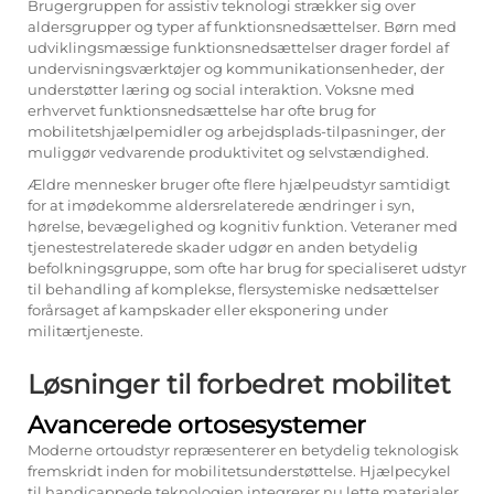
Brugergruppen for assistiv teknologi strækker sig over
aldersgrupper og typer af funktionsnedsættelser. Børn med
udviklingsmæssige funktionsnedsættelser drager fordel af
undervisningsværktøjer og kommunikationsenheder, der
understøtter læring og social interaktion. Voksne med
erhvervet funktionsnedsættelse har ofte brug for
mobilitetshjælpemidler og arbejdsplads-tilpasninger, der
muliggør vedvarende produktivitet og selvstændighed.
Ældre mennesker bruger ofte flere hjælpeudstyr samtidigt
for at imødekomme aldersrelaterede ændringer i syn,
hørelse, bevægelighed og kognitiv funktion. Veteraner med
tjenestestrelaterede skader udgør en anden betydelig
befolkningsgruppe, som ofte har brug for specialiseret udstyr
til behandling af komplekse, flersystemiske nedsættelser
forårsaget af kampskader eller eksponering under
militærtjeneste.
Løsninger til forbedret mobilitet
Avancerede ortosesystemer
Moderne ortoudstyr repræsenterer en betydelig teknologisk
fremskridt inden for mobilitetsunderstøttelse.
Hjælpecykel
til handicappede
teknologien integrerer nu lette materialer,