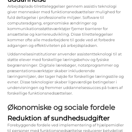
Arbejdsplads-tilretteleggelser gennem assistiv teknologi
giver mennesker med funktionsnedsættelser mulighed for
fuld deltagelse i professionelle miljøer. Software til
computeradgang, ergonomiske ændringer og
kommunikationsstøtteværktøjer fjerner barrierer for
ansættelse og karriereudvikling. Disse tilretteleggelser
kommer ofte alle medarbejdere til gode ved at forbedre
adgangen og effektiviteten på arbejdspladsen.
Uddannelsesinstitutioner anvender assistentteknologi til at
støtte elever med forskellige læringsbehov og fysiske
begrænsninger. Digitale lærebøger, notatprogrammer og
præsentationsværktøjer skaber inkluderende
læringsmiljøer, der tager højde for forskellige læringsstile og
evner. Disse teknologier skaber ligeværdige betingelser i
undervisningen og fremmer uddannelsessucces på tværs af
forskellige funktionsnedsættelser.
Økonomiske og sociale fordele
Reduktion af sundhedsudgifter
Forebyggende fordele ved implementering af hjælpemidler
til personer med funktionsnedsættelse reducerer betydeligt