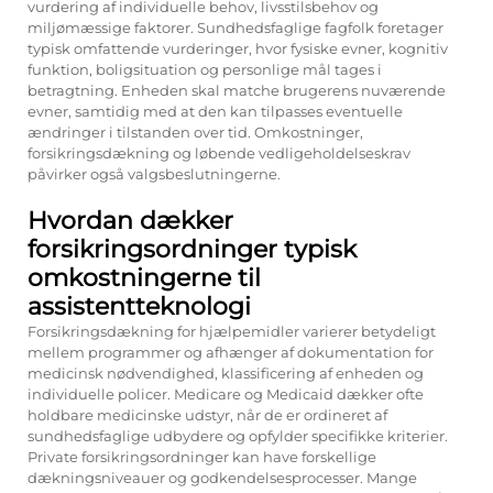
vurdering af individuelle behov, livsstilsbehov og
miljømæssige faktorer. Sundhedsfaglige fagfolk foretager
typisk omfattende vurderinger, hvor fysiske evner, kognitiv
funktion, boligsituation og personlige mål tages i
betragtning. Enheden skal matche brugerens nuværende
evner, samtidig med at den kan tilpasses eventuelle
ændringer i tilstanden over tid. Omkostninger,
forsikringsdækning og løbende vedligeholdelseskrav
påvirker også valgsbeslutningerne.
Hvordan dækker
forsikringsordninger typisk
omkostningerne til
assistentteknologi
Forsikringsdækning for hjælpemidler varierer betydeligt
mellem programmer og afhænger af dokumentation for
medicinsk nødvendighed, klassificering af enheden og
individuelle policer. Medicare og Medicaid dækker ofte
holdbare medicinske udstyr, når de er ordineret af
sundhedsfaglige udbydere og opfylder specifikke kriterier.
Private forsikringsordninger kan have forskellige
dækningsniveauer og godkendelsesprocesser. Mange