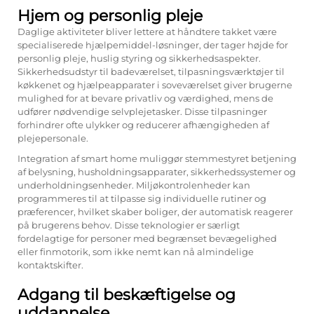
Hjem og personlig pleje
Daglige aktiviteter bliver lettere at håndtere takket være
specialiserede hjælpemiddel-løsninger, der tager højde for
personlig pleje, huslig styring og sikkerhedsaspekter.
Sikkerhedsudstyr til badeværelset, tilpasningsværktøjer til
køkkenet og hjælpeapparater i soveværelset giver brugerne
mulighed for at bevare privatliv og værdighed, mens de
udfører nødvendige selvplejetasker. Disse tilpasninger
forhindrer ofte ulykker og reducerer afhængigheden af
plejepersonale.
Integration af smart home muliggør stemmestyret betjening
af belysning, husholdningsapparater, sikkerhedssystemer og
underholdningsenheder. Miljøkontrolenheder kan
programmeres til at tilpasse sig individuelle rutiner og
præferencer, hvilket skaber boliger, der automatisk reagerer
på brugerens behov. Disse teknologier er særligt
fordelagtige for personer med begrænset bevægelighed
eller finmotorik, som ikke nemt kan nå almindelige
kontaktskifter.
Adgang til beskæftigelse og
uddannelse