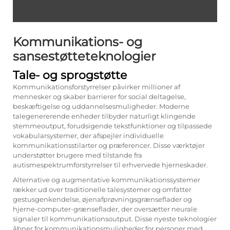
Kommunikations- og
sansestøtteteknologier
Tale- og sprogstøtte
Kommunikationsforstyrrelser påvirker millioner af
mennesker og skaber barrierer for social deltagelse,
beskæftigelse og uddannelsesmuligheder. Moderne
talegenererende enheder tilbyder naturligt klingende
stemmeoutput, forudsigende tekstfunktioner og tilpassede
vokabularsystemer, der afspejler individuelle
kommunikationsstilarter og præferencer. Disse værktøjer
understøtter brugere med tilstande fra
autismespektrumforstyrrelser til erhvervede hjerneskader.
Alternative og augmentative kommunikationssystemer
rækker ud over traditionelle talesystemer og omfatter
gestusgenkendelse, øjenafprøvningsgrænseflader og
hjerne-computer-grænseflader, der oversætter neurale
signaler til kommunikationsoutput. Disse nyeste teknologier
åbner for kommunikationsmuligheder for personer med