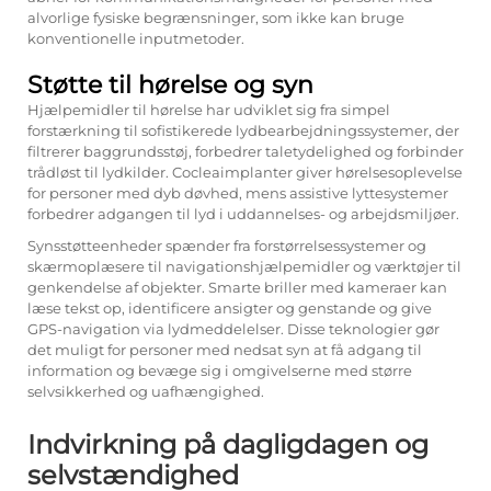
alvorlige fysiske begrænsninger, som ikke kan bruge
konventionelle inputmetoder.
Støtte til hørelse og syn
Hjælpemidler til hørelse har udviklet sig fra simpel
forstærkning til sofistikerede lydbearbejdningssystemer, der
filtrerer baggrundsstøj, forbedrer taletydelighed og forbinder
trådløst til lydkilder. Cocleaimplanter giver hørelsesoplevelse
for personer med dyb døvhed, mens assistive lyttesystemer
forbedrer adgangen til lyd i uddannelses- og arbejdsmiljøer.
Synsstøtteenheder spænder fra forstørrelsessystemer og
skærmoplæsere til navigationshjælpemidler og værktøjer til
genkendelse af objekter. Smarte briller med kameraer kan
læse tekst op, identificere ansigter og genstande og give
GPS-navigation via lydmeddelelser. Disse teknologier gør
det muligt for personer med nedsat syn at få adgang til
information og bevæge sig i omgivelserne med større
selvsikkerhed og uafhængighed.
Indvirkning på dagligdagen og
selvstændighed