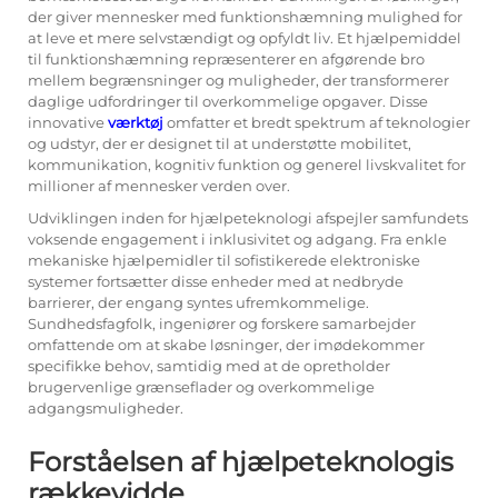
der giver mennesker med funktionshæmning mulighed for
at leve et mere selvstændigt og opfyldt liv. Et hjælpemiddel
til funktionshæmning repræsenterer en afgørende bro
mellem begrænsninger og muligheder, der transformerer
daglige udfordringer til overkommelige opgaver. Disse
innovative
værktøj
omfatter et bredt spektrum af teknologier
og udstyr, der er designet til at understøtte mobilitet,
kommunikation, kognitiv funktion og generel livskvalitet for
millioner af mennesker verden over.
Udviklingen inden for hjælpeteknologi afspejler samfundets
voksende engagement i inklusivitet og adgang. Fra enkle
mekaniske hjælpemidler til sofistikerede elektroniske
systemer fortsætter disse enheder med at nedbryde
barrierer, der engang syntes ufremkommelige.
Sundhedsfagfolk, ingeniører og forskere samarbejder
omfattende om at skabe løsninger, der imødekommer
specifikke behov, samtidig med at de opretholder
brugervenlige grænseflader og overkommelige
adgangsmuligheder.
Forståelsen af hjælpeteknologis
rækkevidde