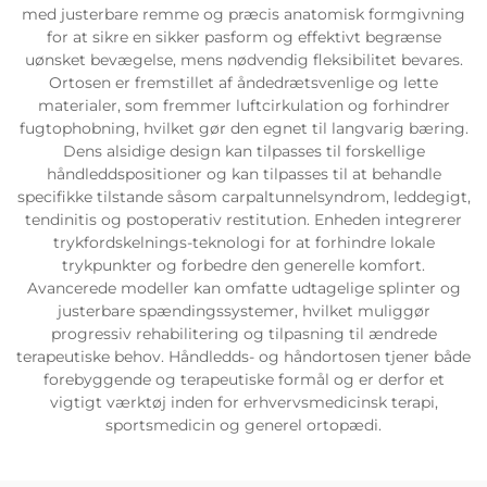
med justerbare remme og præcis anatomisk formgivning
for at sikre en sikker pasform og effektivt begrænse
uønsket bevægelse, mens nødvendig fleksibilitet bevares.
Ortosen er fremstillet af åndedrætsvenlige og lette
materialer, som fremmer luftcirkulation og forhindrer
fugtophobning, hvilket gør den egnet til langvarig bæring.
Dens alsidige design kan tilpasses til forskellige
håndleddspositioner og kan tilpasses til at behandle
specifikke tilstande såsom carpaltunnelsyndrom, leddegigt,
tendinitis og postoperativ restitution. Enheden integrerer
trykfordskelnings-teknologi for at forhindre lokale
trykpunkter og forbedre den generelle komfort.
Avancerede modeller kan omfatte udtagelige splinter og
justerbare spændingssystemer, hvilket muliggør
progressiv rehabilitering og tilpasning til ændrede
terapeutiske behov. Håndledds- og håndortosen tjener både
forebyggende og terapeutiske formål og er derfor et
vigtigt værktøj inden for erhvervsmedicinsk terapi,
sportsmedicin og generel ortopædi.