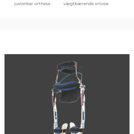
justerbar orthese
vægtbærende ortose