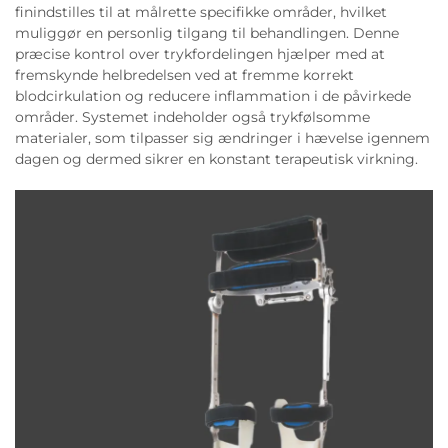
finindstilles til at målrette specifikke områder, hvilket
muliggør en personlig tilgang til behandlingen. Denne
præcise kontrol over trykfordelingen hjælper med at
fremskynde helbredelsen ved at fremme korrekt
blodcirkulation og reducere inflammation i de påvirkede
områder. Systemet indeholder også trykfølsomme
materialer, som tilpasser sig ændringer i hævelse igennem
dagen og dermed sikrer en konstant terapeutisk virkning.