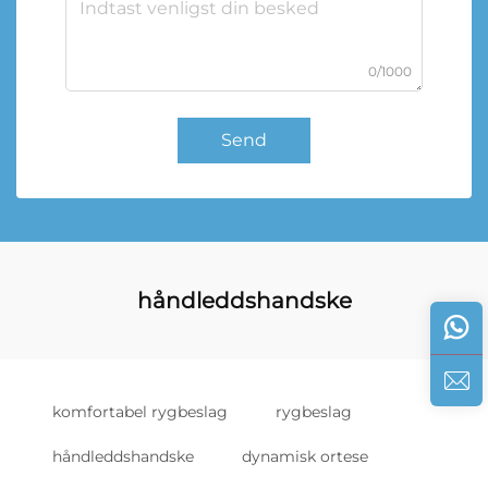
0/1000
Send
håndleddshandske
komfortabel rygbeslag
rygbeslag
håndleddshandske
dynamisk ortese