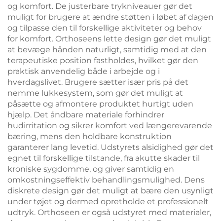
og komfort. De justerbare trykniveauer gør det
muligt for brugere at ændre støtten i løbet af dagen
og tilpasse den til forskellige aktiviteter og behov
for komfort. Orthoseens lette design gør det muligt
at bevæge hånden naturligt, samtidig med at den
terapeutiske position fastholdes, hvilket gør den
praktisk anvendelig både i arbejde og i
hverdagslivet. Brugere sætter især pris på det
nemme lukkesystem, som gør det muligt at
påsætte og afmontere produktet hurtigt uden
hjælp. Det åndbare materiale forhindrer
hudirritation og sikrer komfort ved længerevarende
bæring, mens den holdbare konstruktion
garanterer lang levetid. Udstyrets alsidighed gør det
egnet til forskellige tilstande, fra akutte skader til
kroniske sygdomme, og giver samtidig en
omkostningseffektiv behandlingsmulighed. Dens
diskrete design gør det muligt at bære den usynligt
under tøjet og dermed opretholde et professionelt
udtryk. Orthoseen er også udstyret med materialer,