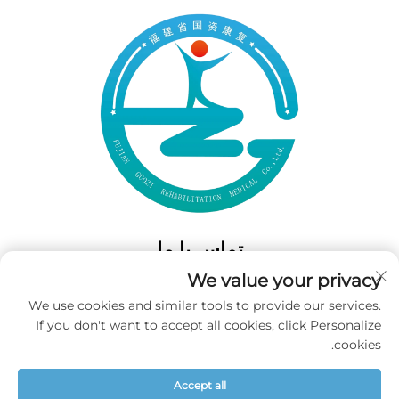
تماس با ما
We value your privacy
Add: 50 Gaofeng South Lane، West GateFuzhou، Fujian، چین
We use cookies and similar tools to provide our services.
تلفن:
‎+86-19859128239‎
If you don't want to accept all cookies, click Personalize
ایمیل:
[email protected]
cookies.
Accept all
حق تکثیر © 2025 شرکت فوجیان گووزی برای پزشکی بازتوانی محدود شده