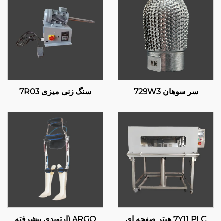
سر سوهان 729W3
سنگ زنی میزی 7R03
7Y11 PLC هیتر صفحه ای
ARGO (ارتوپدی پیشرفته