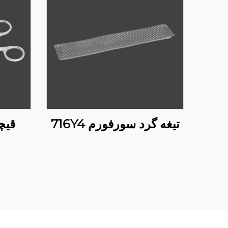
تیغه گرد سورفورم 716Y4
قیچی