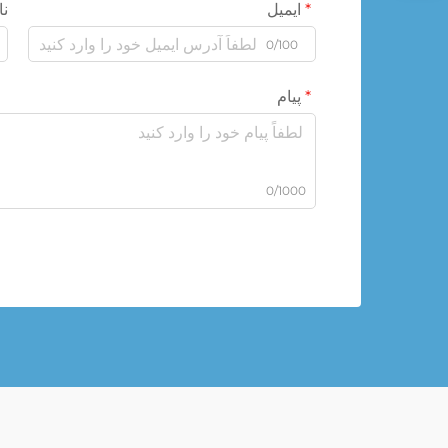
ایمیل
نا
0/100
پیام
0/1000