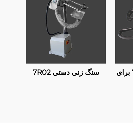
قیچی موج‌دار 719G6 برای
سنگ زنی دستی 7R02