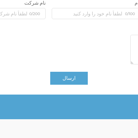
م
نام شرکت
0/200
0/100
ارسال