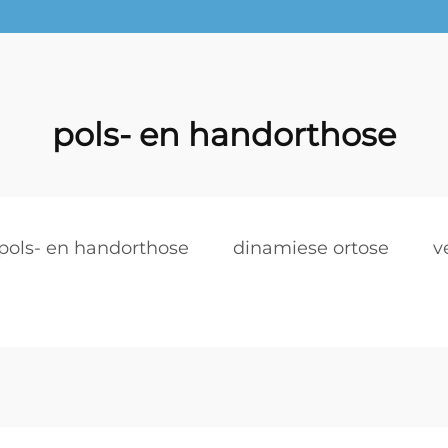
pols- en handorthose
pols- en handorthose
dinamiese ortose
v