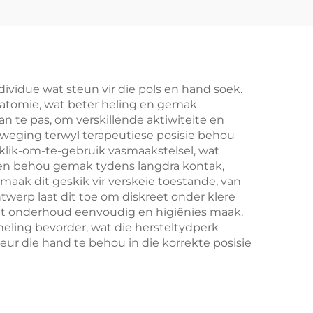
dividue wat steun vir die pols en hand soek.
natomie, wat beter heling en gemak
n te pas, om verskillende aktiwiteite en
weging terwyl terapeutiese posisie behou
aklik-om-te-gebruik vasmaakstelsel, wat
e en behou gemak tydens langdra kontak,
maak dit geskik vir verskeie toestande, van
twerp laat dit toe om diskreet onder klere
wat onderhoud eenvoudig en higiënies maak.
heling bevorder, wat die hersteltydperk
r die hand te behou in die korrekte posisie