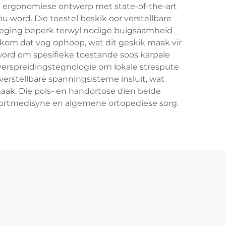
'n ergonomiese ontwerp met state-of-the-art
 word. Die toestel beskik oor verstellbare
weging beperk terwyl nodige buigsaamheid
rkom dat vog ophoop, wat dit geskik maak vir
ord om spesifieke toestande soos karpale
ukverspreidingstegnologie om lokale strespute
erstellbare spanningsisteme insluit, wat
aak. Die pols- en handortose dien beide
sportmedisyne en algemene ortopediese sorg.