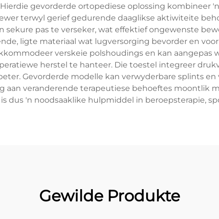
. Hierdie gevorderde ortopediese oplossing kombineer 
wer terwyl gerief gedurende daaglikse aktiwiteite behou
n sekure pas te verseker, wat effektief ongewenste be
ende, ligte materiaal wat lugversorging bevorder en voo
 akkommodeer verskeie polshoudings en kan aangepas w
-operatiewe herstel te hanteer. Die toestel integreer dr
rbeter. Gevorderde modelle kan verwyderbare splints en v
ng aan veranderende terapeutiese behoeftes moontlik m
is dus 'n noodsaaklike hulpmiddel in beroepsterapie, 
Gewilde Produkte