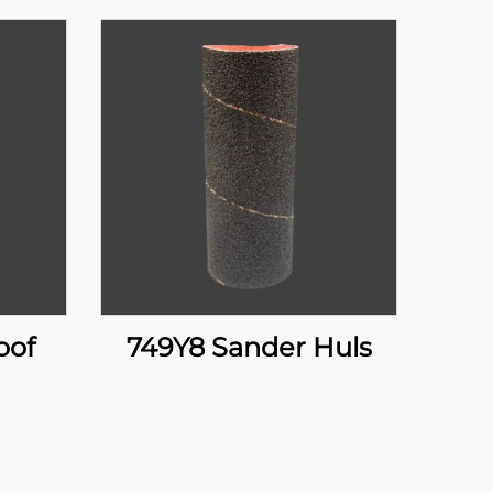
oof
749Y8 Sander Huls