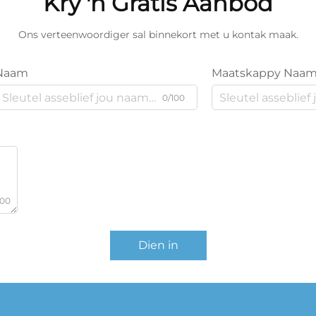
Kry 'n Gratis Aanbod
Ons verteenwoordiger sal binnekort met u kontak maak.
Naam
Maatskappy Naa
0/100
000
Dien in