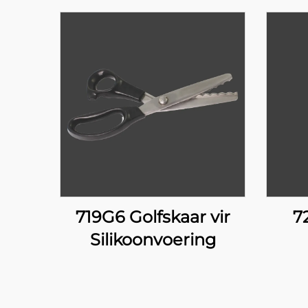
719G6 Golfskaar vir
7
Silikoonvoering