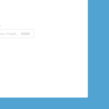
m
0/200