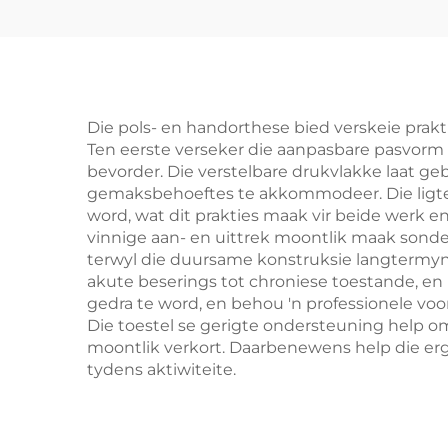
Die pols- en handorthese bied verskeie prakt
Ten eerste verseker die aanpasbare pasvorm 
bevorder. Die verstelbare drukvlakke laat ge
gemaksbehoeftes te akkommodeer. Die ligte 
word, wat dit prakties maak vir beide werk e
vinnige aan- en uittrek moontlik maak sonde
terwyl die duursame konstruksie langtermyn b
akute beserings tot chroniese toestande, en 
gedra te word, en behou 'n professionele vo
Die toestel se gerigte ondersteuning help om
moontlik verkort. Daarbenewens help die er
tydens aktiwiteite.