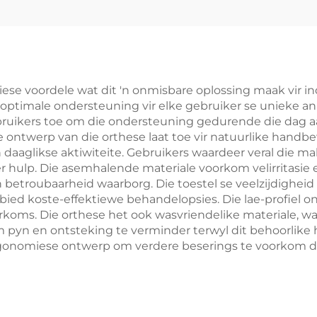
iese voordele wat dit 'n onmisbare oplossing maak vir in
optimale ondersteuning vir elke gebruiker se unieke a
bruikers toe om die ondersteuning gedurende die dag aa
ontwerp van die orthese laat toe vir natuurlike handbe
n daaglikse aktiwiteite. Gebruikers waardeer veral die m
r hulp. Die asemhalende materiale voorkom velirritasi
etroubaarheid waarborg. Die toestel se veelzijdigheid 
bied koste-effektiewe behandelopsies. Die lae-profiel on
orkoms. Die orthese het ook wasvriendelike materiale, 
 pyn en ontsteking te verminder terwyl dit behoorlike 
gonomiese ontwerp om verdere beserings te voorkom deu