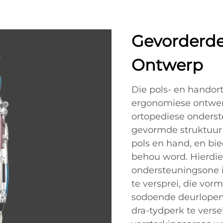
Gevorderd
Ontwerp
Die pols- en handor
ergonomiese ontwer
ortopediese onders
gevormde struktuur 
pols en hand, en bi
behou word. Hierdie
ondersteuningsone 
te versprei, die vo
sodoende deurlopen
dra-tydperk te verse