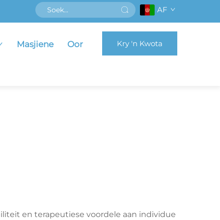
AF
Kry 'n Kwota
Masjiene
Oor
liteit en terapeutiese voordele aan individue