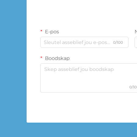
E-pos
0/100
Boodskap
0/1