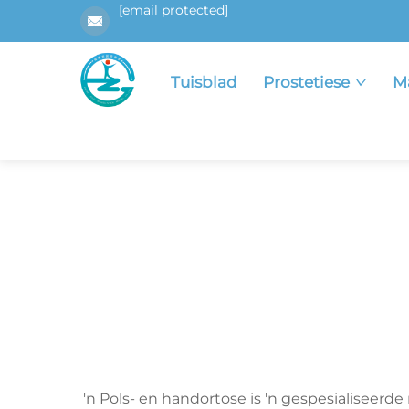
[email protected]
Tuisblad
Prostetiese
M
'n Pols- en handortose is 'n gespesialiseerd