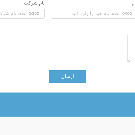
م
نام شرکت
0/200
0/100
ارسال