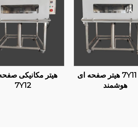
7Y11 PLC هیتر صفحه ای
هیتر مکانیکی صفحه
هوشمند
7Y12