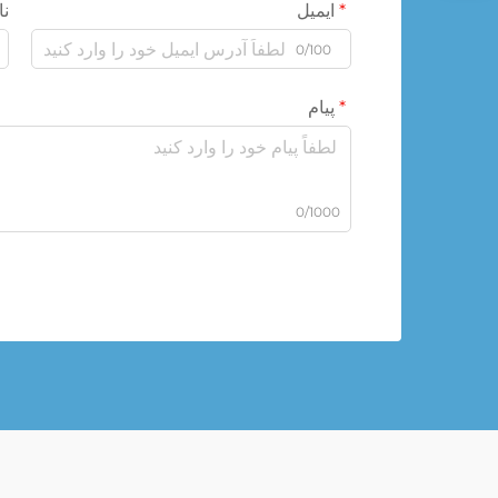
ایمیل
نا
0/100
پیام
0/1000