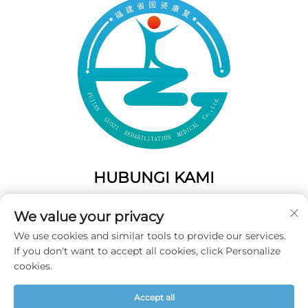
HUBUNGI KAMI
Add: 50 Gaofeng South Lane, Pintu Barat Fuzhou, Fujian,
We value your privacy
Tiongkok
We use cookies and similar tools to provide our services.
Telp:
+86-19859128239
If you don't want to accept all cookies, click Personalize
E-Mail:
[email protected]
cookies.
Accept all
Hak Cipta © 2025 Fujian Guozi Rehabilitation Medical Co.,Ltd