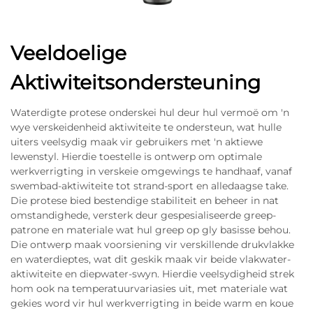
Veeldoelige
Aktiwiteitsondersteuning
Waterdigte protese onderskei hul deur hul vermoë om 'n
wye verskeidenheid aktiwiteite te ondersteun, wat hulle
uiters veelsydig maak vir gebruikers met 'n aktiewe
lewenstyl. Hierdie toestelle is ontwerp om optimale
werkverrigting in verskeie omgewings te handhaaf, vanaf
swembad-aktiwiteite tot strand-sport en alledaagse take.
Die protese bied bestendige stabiliteit en beheer in nat
omstandighede, versterk deur gespesialiseerde greep-
patrone en materiale wat hul greep op gly basisse behou.
Die ontwerp maak voorsiening vir verskillende drukvlakke
en waterdieptes, wat dit geskik maak vir beide vlakwater-
aktiwiteite en diepwater-swyn. Hierdie veelsydigheid strek
hom ook na temperatuurvariasies uit, met materiale wat
gekies word vir hul werkverrigting in beide warm en koue