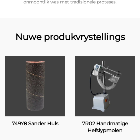
onmoontlik was met tradisionele proteses.
Nuwe produkvrystellings
749Y8 Sander Huls
7R02 Handmatige
Hefslypmolen