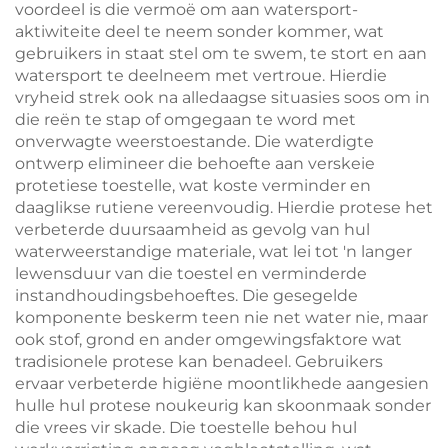
voordeel is die vermoë om aan watersport-
aktiwiteite deel te neem sonder kommer, wat
gebruikers in staat stel om te swem, te stort en aan
watersport te deelneem met vertroue. Hierdie
vryheid strek ook na alledaagse situasies soos om in
die reën te stap of omgegaan te word met
onverwagte weerstoestande. Die waterdigte
ontwerp elimineer die behoefte aan verskeie
protetiese toestelle, wat koste verminder en
daaglikse rutiene vereenvoudig. Hierdie protese het
verbeterde duursaamheid as gevolg van hul
waterweerstandige materiale, wat lei tot 'n langer
lewensduur van die toestel en verminderde
instandhoudingsbehoeftes. Die gesegelde
komponente beskerm teen nie net water nie, maar
ook stof, grond en ander omgewingsfaktore wat
tradisionele protese kan benadeel. Gebruikers
ervaar verbeterde higiëne moontlikhede aangesien
hulle hul protese noukeurig kan skoonmaak sonder
die vrees vir skade. Die toestelle behou hul