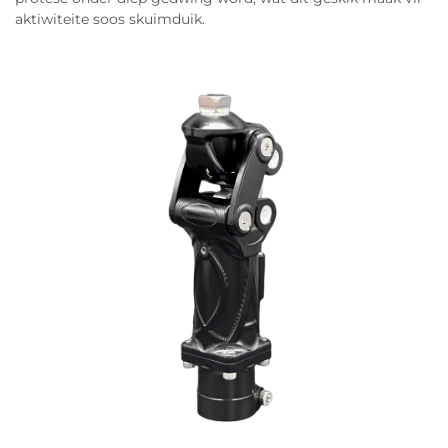
aktiwiteite soos skuimduik.