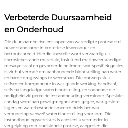
Verbeterde Duursaamheid
en Onderhoud
Die duursaamheidseienskappe van waterdigte protese stel
nuwe standaarde in protetiese lewensduur en
betroubaarheid. Hierdie toestelle word vervaardig uit
korrosiebestande materiale, insluitend marinweerstandige
roesvrye staal en gevorderde polimere, wat spesifiek gekies
is vir hul vermoë om aanhoudende blootstelling aan water
en harde omgewings te weerstaan. Die ontwerp sluit
selfsmeer-komponente in wat gladde werking handhaaf,
selfs na langdurige waterblootstelling, en sodoende die
nodigheid vir gereelde instandhouding verminder. Spesiale
aandag word aan gewrigmeganismes gegee, wat geslote
lagers en waterbestande smeermiddels het wat
veroudering vanweë waterblootstelling voorkom. Die
instandhoudingsvereistes is aansienlik verminder in
vergelyking met tradisionele protese, aangesien die