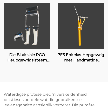
Die Bi-aksiale RGO
7E5 Enkelas-Hepgewrig
Heupgewrigsisteem
met Handmatige
17H100
Sluiting
Waterdigte protese bied 'n verskeidenheid
praktiese voordele wat die gebruikers se
lewensgehalte aansienlik verbeter. Die primêre