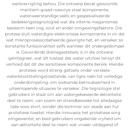
werkverrigting behou. Die ontwerp bevat gewoonlik
maritiem-graad roesvrye staal komponente,
waterweerstandige seëls en gespesialiseerde
bedekkingstegnologieë wat die interne meganismes
beskerm teen vog, sout en ander omgewingsfaktore. Die
protese sluit waterdigte elektroniese komponente in vir dié
wat mikroprosessorbeheerde gewrigte het, en verseker so
konstante funksionaliteit selfs wanneer dit ondergedompel
is. Gevorderde dreinagestelsels is in die ontwerp
geïntegreer, wat dit toelaat dat water uitvloei terwyl dit
verhoed dat dit die sensitiewe komponente bereik. Hierdie
proteses word streng getoets onder verskeie
waterblootstellingstoestande, van ligte reën tot volledige
onderdompeling, om sodoende betroubaarheid in
uiteenlopende situasies te verseker. Die tegnologie stel
gebruikers in staat om aan watergebaseerde aktiwiteite
deel te neem, van swem en strandbesoeke tot alledaagse
take soos stort, sonder die kommer oor skade aan hul
protetiese toestel. Hierdie innovasie het protetiese sorg
omgewentel, en bied gebruikers ongekende vryheid om
aan aktiwiteite deel te neem wat vroeër uitdagend of