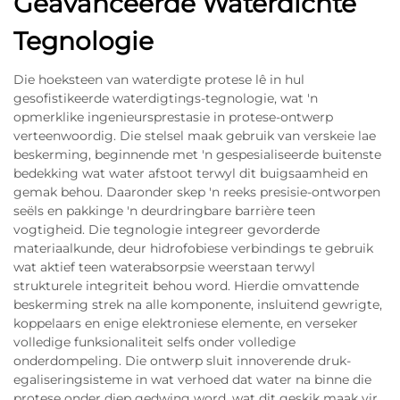
Geavanceerde Waterdichte
Tegnologie
Die hoeksteen van waterdigte protese lê in hul
gesofistikeerde waterdigtings-tegnologie, wat 'n
opmerklike ingenieursprestasie in protese-ontwerp
verteenwoordig. Die stelsel maak gebruik van verskeie lae
beskerming, beginnende met 'n gespesialiseerde buitenste
bedekking wat water afstoot terwyl dit buigsaamheid en
gemak behou. Daaronder skep 'n reeks presisie-ontworpen
seëls en pakkinge 'n deurdringbare barrière teen
vogtigheid. Die tegnologie integreer gevorderde
materiaalkunde, deur hidrofobiese verbindings te gebruik
wat aktief teen waterabsorpsie weerstaan terwyl
strukturele integriteit behou word. Hierdie omvattende
beskerming strek na alle komponente, insluitend gewrigte,
koppelaars en enige elektroniese elemente, en verseker
volledige funksionaliteit selfs onder volledige
onderdompeling. Die ontwerp sluit innoverende druk-
egaliseringsisteme in wat verhoed dat water na binne die
protese onder diep gedwing word, wat dit geskik maak vir