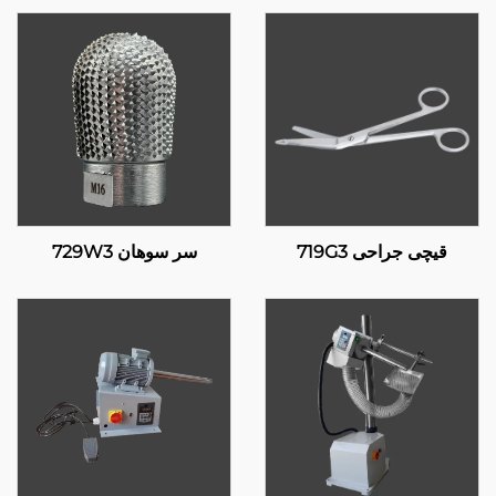
قیچی جراحی 719G3
سر سوهان 729W3