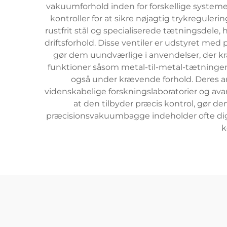
vakuumforhold inden for forskellige system
kontroller for at sikre nøjagtig trykreguleri
rustfrit stål og specialiserede tætningsdele
driftsforhold. Disse ventiler er udstyret med
gør dem uundværlige i anvendelser, der 
funktioner såsom metal-til-metal-tætninger
også under krævende forhold. Deres an
videnskabelige forskningslaboratorier og av
at den tilbyder præcis kontrol, gør d
præcisionsvakuumbagge indeholder ofte digi
k