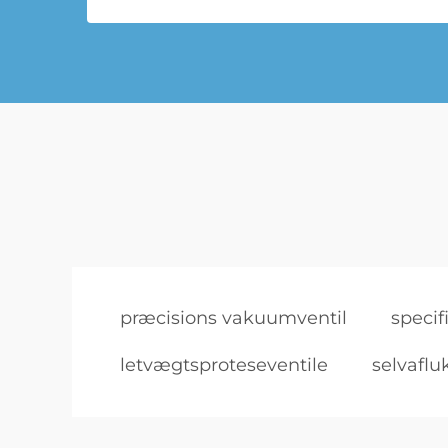
præcisions vakuumventil
specif
letvægtsproteseventile
selvaflu