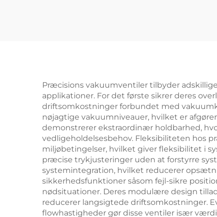
Præcisions vakuumventiler tilbyder adskillig
applikationer. For det første sikrer deres o
driftsomkostninger forbundet med vakuumkom
nøjagtige vakuumniveauer, hvilket er afgøren
demonstrerer ekstraordinær holdbarhed, hvor 
vedligeholdelsesbehov. Fleksibiliteten hos p
miljøbetingelser, hvilket giver fleksibilitet i
præcise trykjusteringer uden at forstyrre sys
systemintegration, hvilket reducerer opsæt
sikkerhedsfunktioner såsom fejl-sikre positi
nødsituationer. Deres modulære design tilla
reducerer langsigtede driftsomkostninger. Ev
flowhastigheder gør disse ventiler især værdif