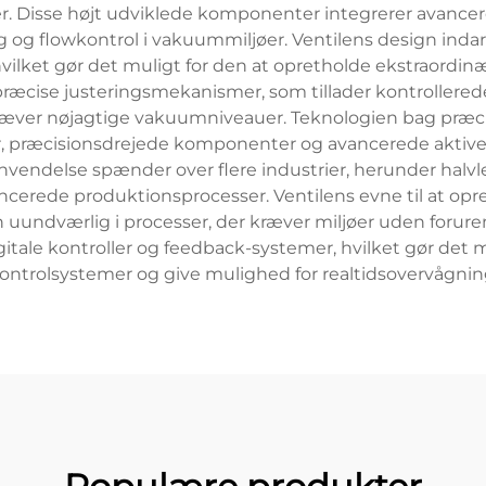
er. Disse højt udviklede komponenter integrerer avanc
ng og flowkontrol i vakuummiljøer. Ventilens design indarb
, hvilket gør det muligt for den at opretholde ekstraord
 præcise justeringsmekanismer, som tillader kontrollered
kræver nøjagtige vakuumniveauer. Teknologien bag præ
, præcisionsdrejede komponenter og avancerede aktiver
vendelse spænder over flere industrier, herunder halvled
ancerede produktionsprocesser. Ventilens evne til at op
en uundværlig i processer, der kræver miljøer uden forur
tale kontroller og feedback-systemer, hvilket gør det
ontrolsystemer og give mulighed for realtidsovervågnin