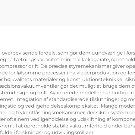
e overbevisende fordele, som gør dem uundværlige i forsk
verlegne tætningskapacitet minimal lækagerate, oprethol
pressor drift. De præcise styremekanismer giver opera
de for følsomme processer i halvlederproduktion og fors
højkvalitets materialer og konstruktionsteknikker sikre
ræcisionsvakuumventiler gør det muligt at bruge dem over
 systemdesign og drift. Avancerede modeller har hurtige re
temet. Integration af standardiserede tilslutninger og m
ningstid og vedligeholdelseskompleksitet. Mange mode
oner og trykentlåsningsmekanismer, der sikrer systembes
der ofte nem vedligeholdelse og udskiftning af kompon
nen til at opretholde stabile vakuumforhold under behan
ulde i forsknings- og udviklingsmiljøer.