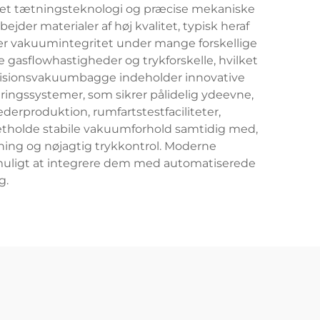
eret tætningsteknologi og præcise mekaniske
ejder materialer af høj kvalitet, typisk heraf
inær vakuumintegritet under mange forskellige
e gasflowhastigheder og trykforskelle, hvilket
cisionsvakuumbagge indeholder innovative
ingssystemer, som sikrer pålidelig ydeevne,
erproduktion, rumfartstestfaciliteter,
retholde stabile vakuumforhold samtidig med,
ening og nøjagtig trykkontrol. Moderne
 muligt at integrere dem med automatiserede
g.