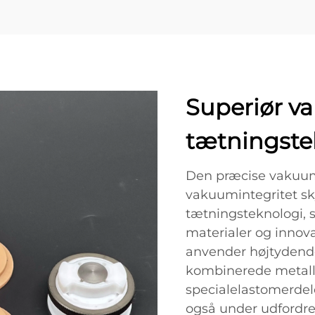
Superiør v
tætningste
Den præcise vakuu
vakuumintegritet s
tætningsteknologi, 
materialer og innova
anvender højtydend
kombinerede metalli
specialelastomerdele
også under udfordre