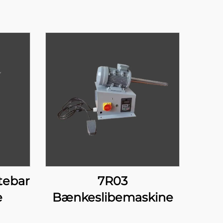
tebar
7R03
e
Bænkeslibemaskine