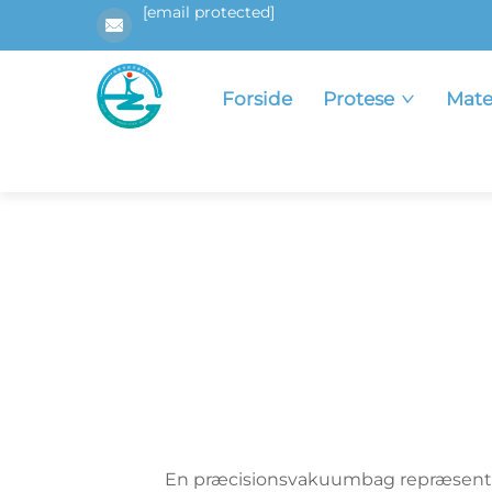
[email protected]
Forside
Protese
Mate
En præcisionsvakuumbag repræsenterer