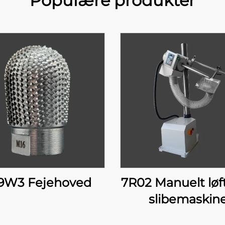
Populære produkter
9W3 Fejehoved
7R02 Manuelt løf
slibemaskin