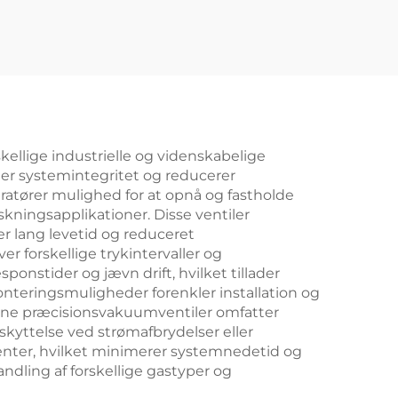
ellige industrielle og videnskabelige
der systemintegritet og reducerer
tører mulighed for at opnå og fastholde
kningsapplikationer. Disse ventiler
r lang levetid og reduceret
 forskellige trykintervaller og
sponstider og jævn drift, hvilket tillader
onteringsmuligheder forenkler installation og
rne præcisionsvakuumventiler omfatter
kyttelse ved strømafbrydelser eller
enter, hvilket minimerer systemnedetid og
dling af forskellige gastyper og