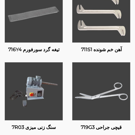
آهن خم شونده 711S1
تیغه گرد سورفورم 716Y4
قیچی جراحی 719G3
سنگ زنی میزی 7R03