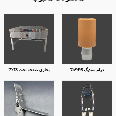
درام سندیگ 749F6
بخاری صفحه تخت 7Y13