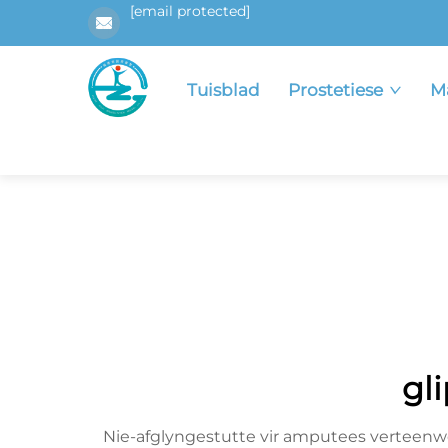
[email protected]
Tuisblad
Prostetiese
M
gl
Nie-afglyngestutte vir amputees verteenw