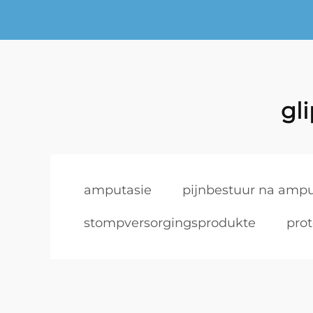
gl
amputasie
pijnbestuur na ampu
stompversorgingsprodukte
pro