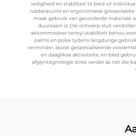
veiligheid en stabiliteit te bied vir indiv
rubberpunte en ergonomiese greepvlakke wat
maak gebruik van gevorderde materiale so
duursaam is. Die ontwerp sluit verstell
akkommodeer terwyl stabiliteit behou word
palms en polse tydens langdurige gebrui
verminder, asook gespesialiseerde voorarmste
en daaglikse aktiwiteite, en bied gebrui
afglyntegnologie strek verder as net die b
Aa