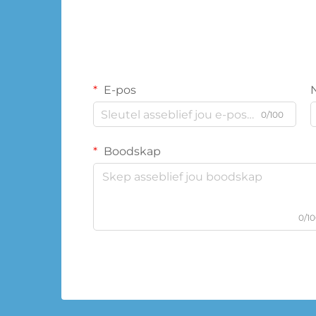
E-pos
0/100
Boodskap
0/1