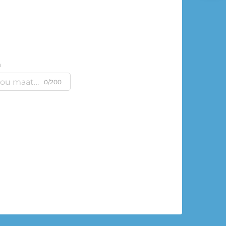
m
0/200