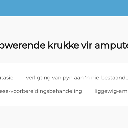
ipwerende krukke vir amput
tasie
verligting van pyn aan 'n nie-bestaan
tese-voorbereidingsbehandeling
liggewig-am