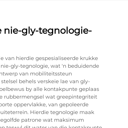
 nie-gly-tegnologie-
e van hierdie gespesialiseerde krukke
 nie-gly-tegnologie, wat 'n beduidende
ontwerp van mobiliteitssteun
stelsel behels verskeie lae van gly-
oelbewus by alle kontakpunte geplaas
 eie rubbermengsel wat greepintegriteit
oorte oppervlakke, van gepoleerde
buiteterrein. Hierdie tegnologie maak
gegolfde patrone wat maksimum
p terwyl dit water van die kontakpunte