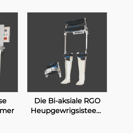
se
Die Bi-aksiale RGO
rmer
Heupgewrigsisteem
17H100