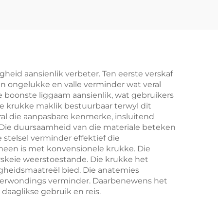
gheid aansienlik verbeter. Ten eerste verskaf
an ongelukke en valle verminder wat veral
boonste liggaam aansienlik, wat gebruikers
ie krukke maklik bestuurbaar terwyl dit
eral die aanpasbare kenmerke, insluitend
r. Die duursaamheid van die materiale beteken
telsel verminder effektief die
meen is met konvensionele krukke. Die
erskeie weerstoestande. Die krukke het
igheidsmaatreël bied. Die anatemies
erverwondings verminder. Daarbenewens het
daaglikse gebruik en reis.