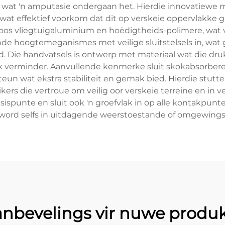
idue wat 'n amputasie ondergaan het. Hierdie innovatiewe
 effektief voorkom dat dit op verskeie oppervlakke gly, 
os vliegtuigaluminium en hoëdigtheids-polimere, wat ver
ende hoogtemeganismes met veilige sluitstelsels in, wat 
. Die handvatsels is ontwerp met materiaal wat die dru
k verminder. Aanvullende kenmerke sluit skokabsorberen
un wat ekstra stabiliteit en gemak bied. Hierdie stutte
kers die vertroue om veilig oor verskeie terreine en in v
asispunte en sluit ook 'n groefvlak in op alle kontakpunt
word selfs in uitdagende weerstoestande of omgewings
nbevelings vir nuwe produ