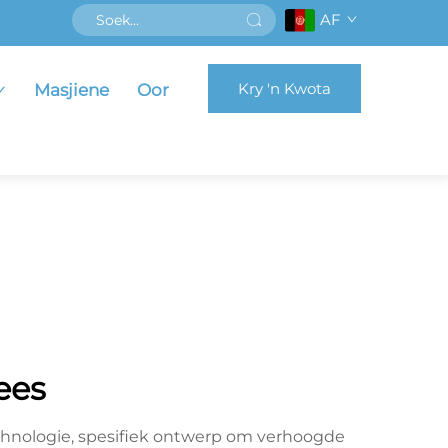
AF
Kry 'n Kwota
Masjiene
Oor
ees
chnologie, spesifiek ontwerp om verhoogde