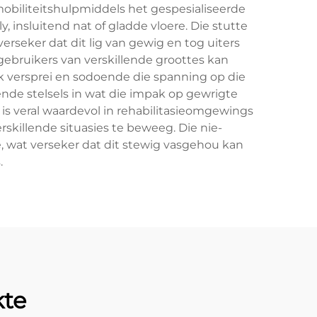
 mobiliteitshulpmiddels het gespesialiseerde
insluitend nat of gladde vloere. Die stutte
seker dat dit lig van gewig en tog uiters
gebruikers van verskillende groottes kan
k versprei en sodoende die spanning op die
de stelsels in wat die impak op gewrigte
 is veral waardevol in rehabilitasieomgewings
erskillende situasies te beweeg. Die nie-
e, wat verseker dat dit stewig vasgehou kan
.
kte