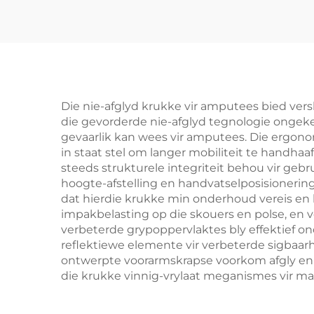
Die nie-afglyd krukke vir amputees bied versk
die gevorderde nie-afglyd tegnologie ongeken
gevaarlik kan wees vir amputees. Die ergon
in staat stel om langer mobiliteit te handha
steeds strukturele integriteit behou vir geb
hoogte-afstelling en handvatselposisionering
dat hierdie krukke min onderhoud vereis en 
impakbelasting op die skouers en polse, en
verbeterde grypoppervlaktes bly effektief on
reflektiewe elemente vir verbeterde sigbaarh
ontwerpte voorarmskrapse voorkom afgly en 
die krukke vinnig-vrylaat meganismes vir makl