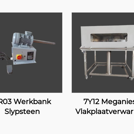
R03 Werkbank
7Y12 Meganie
Slypsteen
Vlakplaatverwa