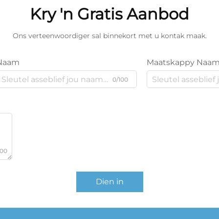
Kry 'n Gratis Aanbod
Ons verteenwoordiger sal binnekort met u kontak maak.
Naam
Maatskappy Naa
0/100
000
Dien in