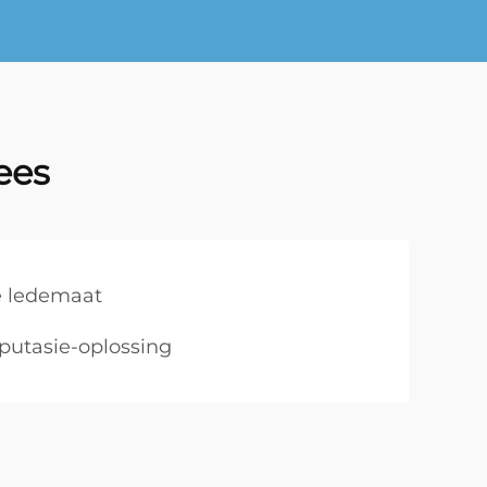
ees
de ledemaat
putasie-oplossing