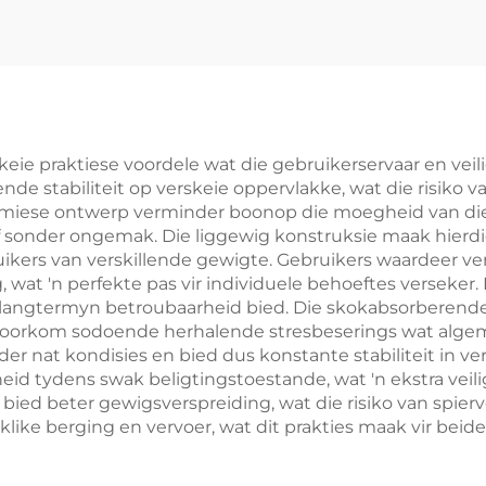
eie praktiese voordele wat die gebruikerservaar en veili
de stabiliteit op verskeie oppervlakke, wat die risiko v
omiese ontwerp verminder boonop die moegheid van die 
af sonder ongemak. Die liggewig konstruksie maak hierd
ruikers van verskillende gewigte. Gebruikers waardeer v
, wat 'n perfekte pas vir individuele behoeftes verseke
langtermyn betroubaarheid bied. Die skokabsorberende s
 voorkom sodoende herhalende stresbeserings wat alge
der nat kondisies en bied dus konstante stabiliteit in v
eid tydens swak beligtingstoestande, wat 'n ekstra veil
bied beter gewigsverspreiding, wat die risiko van spi
ike berging en vervoer, wat dit prakties maak vir beide 