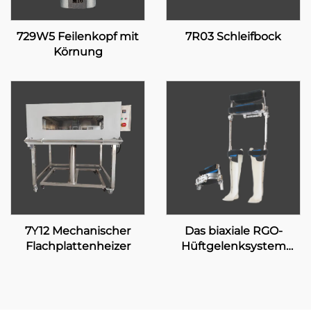
729W5 Feilenkopf mit
7R03 Schleifbock
Körnung
7Y12 Mechanischer
Das biaxiale RGO-
Flachplattenheizer
Hüftgelenksystem
17H100