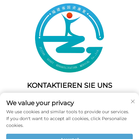
KONTAKTIEREN SIE UNS
Add: 50 Gaofeng South Lane, West Gate Fuzhou, Fujian,
We value your privacy
China
We use cookies and similar tools to provide our services.
Tel.:
+86-19859128239
If you don't want to accept all cookies, click Personalize
E-Mail:
[email protected]
cookies.