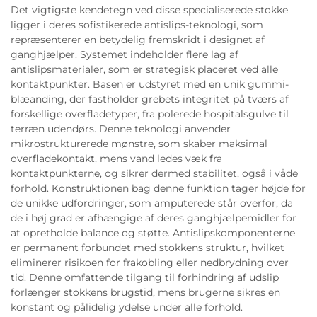
Det vigtigste kendetegn ved disse specialiserede stokke
ligger i deres sofistikerede antislips-teknologi, som
repræsenterer en betydelig fremskridt i designet af
ganghjælper. Systemet indeholder flere lag af
antislipsmaterialer, som er strategisk placeret ved alle
kontaktpunkter. Basen er udstyret med en unik gummi-
blæanding, der fastholder grebets integritet på tværs af
forskellige overfladetyper, fra polerede hospitalsgulve til
terræn udendørs. Denne teknologi anvender
mikrostrukturerede mønstre, som skaber maksimal
overfladekontakt, mens vand ledes væk fra
kontaktpunkterne, og sikrer dermed stabilitet, også i våde
forhold. Konstruktionen bag denne funktion tager højde for
de unikke udfordringer, som amputerede står overfor, da
de i høj grad er afhængige af deres ganghjælpemidler for
at opretholde balance og støtte. Antislipskomponenterne
er permanent forbundet med stokkens struktur, hvilket
eliminerer risikoen for frakobling eller nedbrydning over
tid. Denne omfattende tilgang til forhindring af udslip
forlænger stokkens brugstid, mens brugerne sikres en
konstant og pålidelig ydelse under alle forhold.