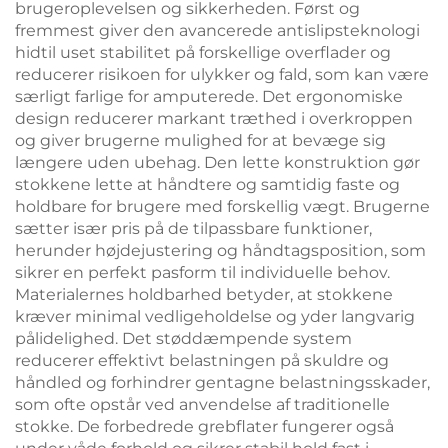
brugeroplevelsen og sikkerheden. Først og
fremmest giver den avancerede antislipsteknologi
hidtil uset stabilitet på forskellige overflader og
reducerer risikoen for ulykker og fald, som kan være
særligt farlige for amputerede. Det ergonomiske
design reducerer markant træthed i overkroppen
og giver brugerne mulighed for at bevæge sig
længere uden ubehag. Den lette konstruktion gør
stokkene lette at håndtere og samtidig faste og
holdbare for brugere med forskellig vægt. Brugerne
sætter især pris på de tilpassbare funktioner,
herunder højdejustering og håndtagsposition, som
sikrer en perfekt pasform til individuelle behov.
Materialernes holdbarhed betyder, at stokkene
kræver minimal vedligeholdelse og yder langvarig
pålidelighed. Det støddæmpende system
reducerer effektivt belastningen på skuldre og
håndled og forhindrer gentagne belastningsskader,
som ofte opstår ved anvendelse af traditionelle
stokke. De forbedrede grebflater fungerer også