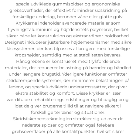
specialudviklede gummispidser og ergonomiske
grebsoverflader, der effektivt forhindrer udskridning på
forskellige underlag, herunder våde eller glatte gulv.
Krykkerne indeholder avancerede materialer som
flyvningstaluminium og højtdensitets polymerer, hvilket
sikrer både let konstruktion og ekstraordinær holdbarhed.
Designet inkluderer justerbare højdemekanismer med sikre
låsesystemer, der kan tilpasses af brugere med forskellige
kropshøjder, samtidig med at stabiliteten bevares.
Håndgrebene er konstrueret med trykfordelende
materialer, der reducerer belastning på hænder og håndled
under længere brugstid. Yderligere funktioner omfatter
støddæmpende systemer, der minimerer belastningen på
ledene, og specialudviklede underarmsstøtter, der giver
ekstra stabilitet og komfort. Disse krykker er især
værdifulde i rehabiliteringsindstillinger og til daglig brug,
idet de giver brugerne tillid til at navigere sikkert i
forskellige terræner og situationer.
Skridsikkerhedsteknologien strækker sig ud over de
nederste spidser og omfatter også følebare
grebsoverflader på alle kontaktpunkter, hvilket sikrer