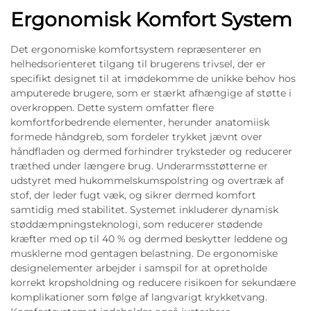
Ergonomisk Komfort System
Det ergonomiske komfortsystem repræsenterer en
helhedsorienteret tilgang til brugerens trivsel, der er
specifikt designet til at imødekomme de unikke behov hos
amputerede brugere, som er stærkt afhængige af støtte i
overkroppen. Dette system omfatter flere
komfortforbedrende elementer, herunder anatomiisk
formede håndgreb, som fordeler trykket jævnt over
håndfladen og dermed forhindrer tryksteder og reducerer
træthed under længere brug. Underarmsstøtterne er
udstyret med hukommelskumspolstring og overtræk af
stof, der leder fugt væk, og sikrer dermed komfort
samtidig med stabilitet. Systemet inkluderer dynamisk
støddæmpningsteknologi, som reducerer stødende
kræfter med op til 40 % og dermed beskytter leddene og
musklerne mod gentagen belastning. De ergonomiske
designelementer arbejder i samspil for at opretholde
korrekt kropsholdning og reducere risikoen for sekundære
komplikationer som følge af langvarigt krykketvang.