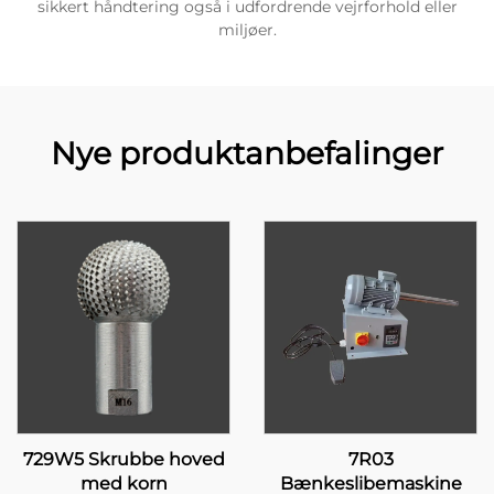
sikkert håndtering også i udfordrende vejrforhold eller
miljøer.
Nye produktanbefalinger
729W5 Skrubbe hoved
7R03
med korn
Bænkeslibemaskine