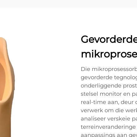
Gevorderd
mikroprose
Die mikroprosessorb
gevorderde tegnolo
onderliggende prost
stelsel monitor en p
real-time aan, deur
verwerk om die werkv
analiseer verskeie p
terreinverandering
aanpassings aan ge