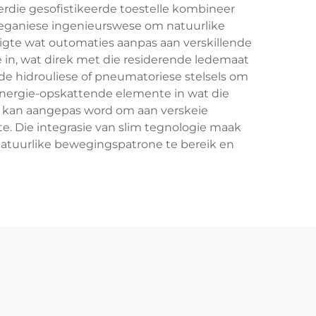
erdie gesofistikeerde toestelle kombineer
meganiese ingenieurswese om natuurlike
te wat outomaties aanpas aan verskillende
e in, wat direk met die residerende ledemaat
rde hidrouliese of pneumatoriese stelsels om
energie-opskattende elemente in wat die
e kan aangepas word om aan verskeie
ite. Die integrasie van slim tegnologie maak
atuurlike bewegingspatrone te bereik en