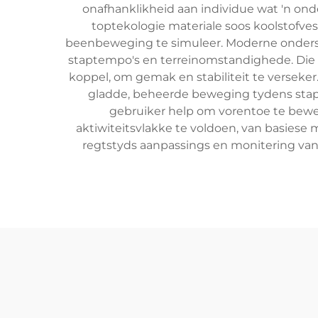
onafhanklikheid aan individue wat 'n ond
toptekologie materiale soos koolstofv
beenbeweging te simuleer. Moderne onders
staptempo's en terreinomstandighede. Die pr
koppel, om gemak en stabiliteit te verseker
gladde, beheerde beweging tydens stap 
gebruiker help om vorentoe te bewe
aktiwiteitsvlakke te voldoen, van basiese m
regtstyds aanpassings en monitering va