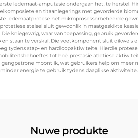
erste ledemaat-amputasie ondergaan het, te herstel. Hi
eselkomposiete en titaanlegerings met gevorderde bio
te ledemaatprotese het mikroprosessorbeheerde gewrig
otetiese stelsel sluit gewoonlik 'n maatgeskikte kassi
. Die kniegewrig, waar van toepassing, gebruik gevorde
en staan te verskaf. Die voetkomponent sluit dikwels 
eg tydens stap- en hardloopaktiwiteite. Hierdie protes
obiliteitsbehoeftes tot hoë-prestasie atletiese aktiwite
n gangpatrone moontlik, wat gebruikers help om meer n
minder energie te gebruik tydens daaglikse aktiwiteite.
Nuwe produkte