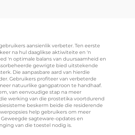
ebruikers aansienlik verbeter. Ten eerste
keer na hul daaglikse aktiwiteite en 'n
bied 'n optimale balans van duursaamheid en
ssorbeheerde gewrigte bied uitstekende
sterk. Die aanpasbare aard van hierdie
der. Gebruikers profiteer van verbeterde
meer natuurlike gangpatroon te handhaaf.
neem, van eenvoudige stap na meer
 die werking van die prostetika voortdurend
rpsiesisteme beskerm beide die residerende
twerpopsies help gebruikers om meer
sie. Geweegde sagteware-opdates en
ging van die toestel nodig is.