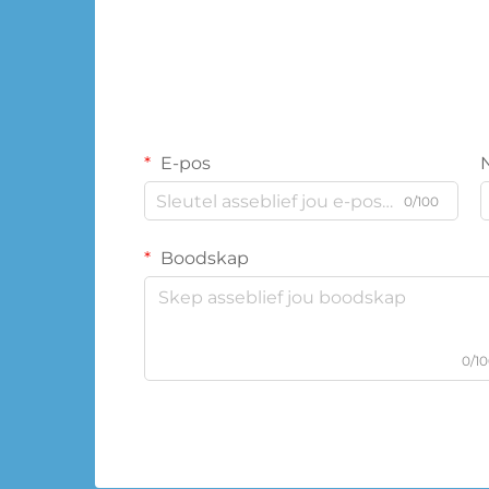
E-pos
0/100
Boodskap
0/1