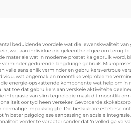
antal beduidende voordele wat die lewenskwaliteit van g
heid, wat aan individue die geleentheid gee om terug te 
de materiale wat in moderne prostetika gebruik word, 
e verminder gedurende langdurige gebruik. Mikroprose
 van valle aansienlik verminder en gebruikersvertroue ver
 individu, wat ongemak en moontlike velprobleme vermin
aan die energie-opskattende komponente wat help om 'n 
 laat toe dat gebruikers aan verskeie aktiwiteite deel
Die integrasie van slim tegnologie maak dit moontlik om
sionaliteit oor tyd heen verseker. Gevorderde skokabso
n oormatige impakkraggte. Die beskikbare estetiese on
tot 'n beter psigologiese aanpassing en sosiale integra
liteit verder te verbeter sonder dat 'n volledige vervan