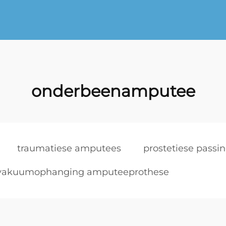
onderbeenamputee
traumatiese amputees
prostetiese passi
vakuumophanging amputeeprothese