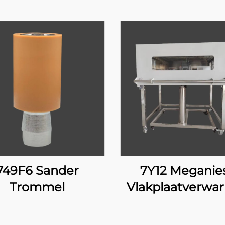
749F6 Sander
7Y12 Meganie
Trommel
Vlakplaatverwa