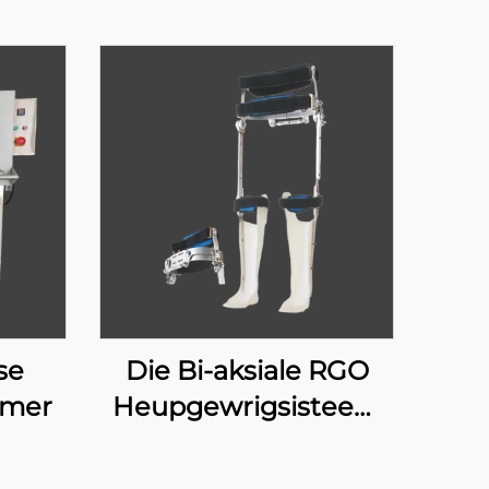
se
Die Bi-aksiale RGO
rmer
Heupgewrigsisteem
17H100