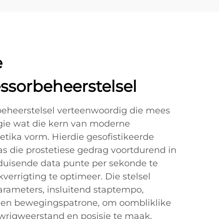
e
ssorbeheerstelsel
eheerstelsel verteenwoordig die mees
gie wat die kern van moderne
etika vorm. Hierdie gesofistikeerde
as die prostetiese gedrag voortdurend in
 duisende data punte per sekonde te
errigting te optimeer. Die stelsel
arameters, insluitend staptempo,
e en bewegingspatrone, om oombliklike
wrigweerstand en posisie te maak.