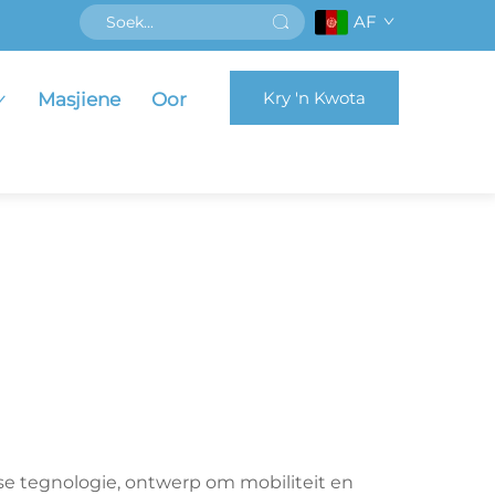
AF
Kry 'n Kwota
Masjiene
Oor
e tegnologie, ontwerp om mobiliteit en