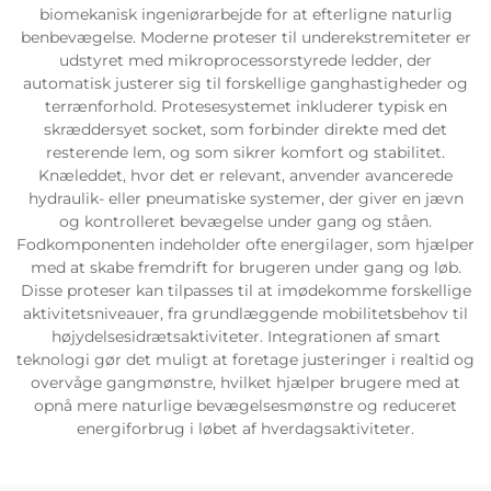
biomekanisk ingeniørarbejde for at efterligne naturlig
benbevægelse. Moderne proteser til underekstremiteter er
udstyret med mikroprocessorstyrede ledder, der
automatisk justerer sig til forskellige ganghastigheder og
terrænforhold. Protesesystemet inkluderer typisk en
skræddersyet socket, som forbinder direkte med det
resterende lem, og som sikrer komfort og stabilitet.
Knæleddet, hvor det er relevant, anvender avancerede
hydraulik- eller pneumatiske systemer, der giver en jævn
og kontrolleret bevægelse under gang og ståen.
Fodkomponenten indeholder ofte energilager, som hjælper
med at skabe fremdrift for brugeren under gang og løb.
Disse proteser kan tilpasses til at imødekomme forskellige
aktivitetsniveauer, fra grundlæggende mobilitetsbehov til
højydelsesidrætsaktiviteter. Integrationen af smart
teknologi gør det muligt at foretage justeringer i realtid og
overvåge gangmønstre, hvilket hjælper brugere med at
opnå mere naturlige bevægelsesmønstre og reduceret
energiforbrug i løbet af hverdagsaktiviteter.