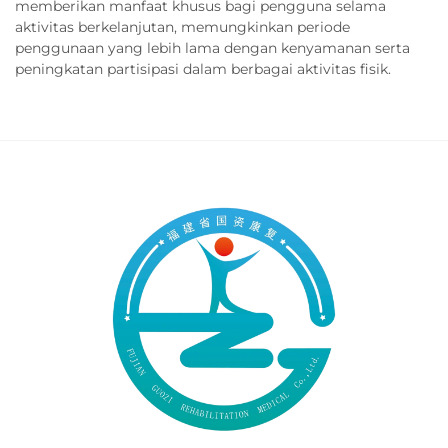
memberikan manfaat khusus bagi pengguna selama
aktivitas berkelanjutan, memungkinkan periode
penggunaan yang lebih lama dengan kenyamanan serta
peningkatan partisipasi dalam berbagai aktivitas fisik.