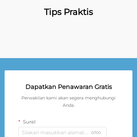
Tips Praktis
Dapatkan Penawaran Gratis
Perwakilan kami akan segera menghubungi
Anda.
Surel
0/100