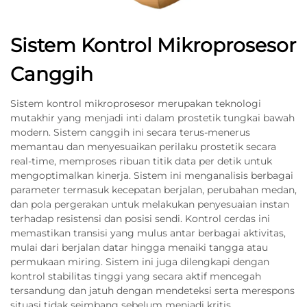
Sistem Kontrol Mikroprosesor
Canggih
Sistem kontrol mikroprosesor merupakan teknologi
mutakhir yang menjadi inti dalam prostetik tungkai bawah
modern. Sistem canggih ini secara terus-menerus
memantau dan menyesuaikan perilaku prostetik secara
real-time, memproses ribuan titik data per detik untuk
mengoptimalkan kinerja. Sistem ini menganalisis berbagai
parameter termasuk kecepatan berjalan, perubahan medan,
dan pola pergerakan untuk melakukan penyesuaian instan
terhadap resistensi dan posisi sendi. Kontrol cerdas ini
memastikan transisi yang mulus antar berbagai aktivitas,
mulai dari berjalan datar hingga menaiki tangga atau
permukaan miring. Sistem ini juga dilengkapi dengan
kontrol stabilitas tinggi yang secara aktif mencegah
tersandung dan jatuh dengan mendeteksi serta merespons
situasi tidak seimbang sebelum menjadi kritis.