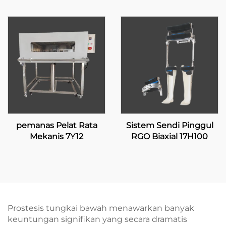
pemanas Pelat Rata
Sistem Sendi Pinggul
Mekanis 7Y12
RGO Biaxial 17H100
Prostesis tungkai bawah menawarkan banyak
keuntungan signifikan yang secara dramatis