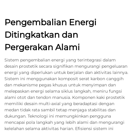
Pengembalian Energi
Ditingkatkan dan
Pergerakan Alami
Sistem pengembalian energi yang terintegrasi dalam
desain prostetik secara signifikan mengurangi pengeluaran
energi yang diperlukan untuk berjalan dan aktivitas lainnya.
Sistem ini menggunakan komposit serat karbon canggih
dan mekanisme pegas khusus untuk menyimpan dan
melepaskan energi selama siklus langkah, meniru fungsi
alami otot dan tendon manusia. Komponen kaki prostetik
memiliki desain multi-axial yang beradaptasi dengan
medan tidak rata sambil tetap menjaga stabilitas dan
dukungan. Teknologi ini memungkinkan pengguna
mencapai pola langkah yang lebih alami dan mengurangi
kelelahan selama aktivitas harian. Efisiensi sistem ini