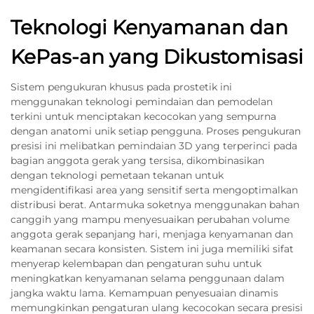
Teknologi Kenyamanan dan
KePas-an yang Dikustomisasi
Sistem pengukuran khusus pada prostetik ini
menggunakan teknologi pemindaian dan pemodelan
terkini untuk menciptakan kecocokan yang sempurna
dengan anatomi unik setiap pengguna. Proses pengukuran
presisi ini melibatkan pemindaian 3D yang terperinci pada
bagian anggota gerak yang tersisa, dikombinasikan
dengan teknologi pemetaan tekanan untuk
mengidentifikasi area yang sensitif serta mengoptimalkan
distribusi berat. Antarmuka soketnya menggunakan bahan
canggih yang mampu menyesuaikan perubahan volume
anggota gerak sepanjang hari, menjaga kenyamanan dan
keamanan secara konsisten. Sistem ini juga memiliki sifat
menyerap kelembapan dan pengaturan suhu untuk
meningkatkan kenyamanan selama penggunaan dalam
jangka waktu lama. Kemampuan penyesuaian dinamis
memungkinkan pengaturan ulang kecocokan secara presisi