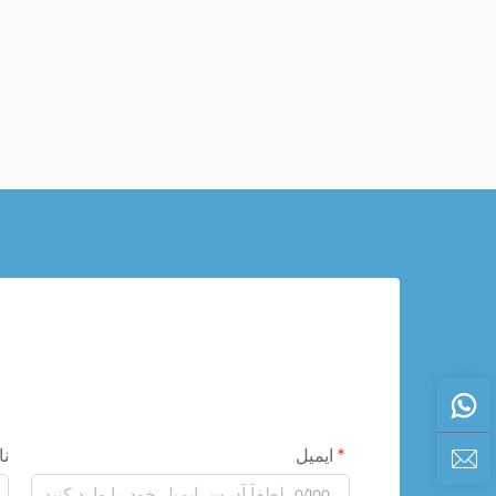
ایمیل
نا
0/100