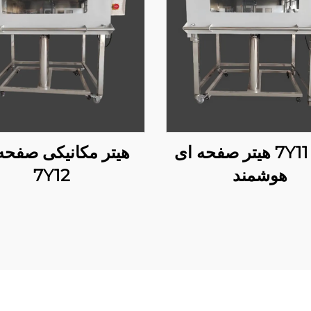
7Y11 PLC هیتر صفحه ای
هیتر مکانیکی صفحه
هوشمند
7Y12