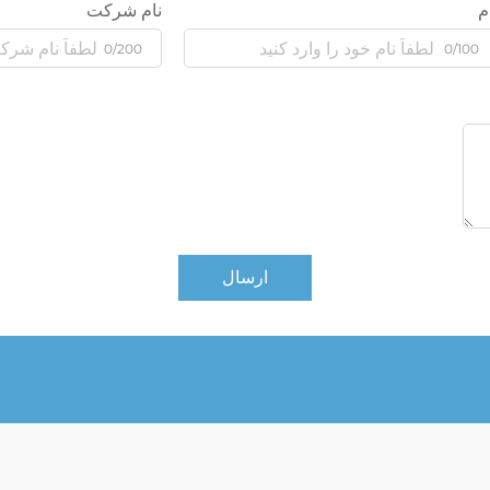
م
نام شرکت
0/200
0/100
ارسال