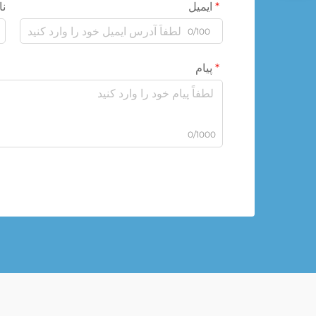
ایمیل
نا
0/100
پیام
0/1000