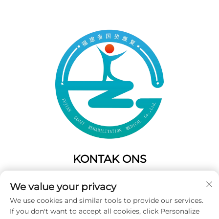
KONTAK ONS
Add: 50 Gaofeng Suid Laan,Weste Poort
We value your privacy
Fuzhou,Fujian,China
We use cookies and similar tools to provide our services.
Tel:
+86-19859128239
If you don't want to accept all cookies, click Personalize
E-pos:
[email protected]