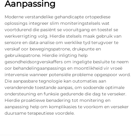
Aanpassing
Moderne verstandelike gehandicapte ortopediese
oplossings integreer slim moniteringstelsels wat
voortdurend die pasiënt se vooruitgang en toestel se
werkverrigting volg. Hierdie stelsels maak gebruik van
sensore en data-analise om werklike tyd terugvoer te
verskaf oor bewegingspatrone, drukpunte en
gebruikspatrone. Hierdie inligting help
gesondheidsorgverskaffers om ingeligte besluite te neem
oor behandelingaanpassings en moontlikheid vir vroeë
intervensie wanneer potensiële probleme opgespoor word.
Die aanpasbare tegnologie kan outomaties aan
veranderende toestande aanpas, om sodoende optimale
ondersteuning en funksie gedurende die dag te verseker.
Hierdie proaktiewe benadering tot monitering en
aanpassing help om komplikasies te voorkom en verseker
duursame terapeutiese voordele.