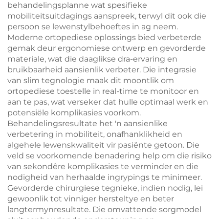
behandelingsplanne wat spesifieke
mobiliteitsuitdagings aanspreek, terwyl dit ook die
persoon se lewenstylbehoeftes in ag neem.
Moderne ortopediese oplossings bied verbeterde
gemak deur ergonomiese ontwerp en gevorderde
materiale, wat die daaglikse dra-ervaring en
bruikbaarheid aansienlik verbeter. Die integrasie
van slim tegnologie maak dit moontlik om
ortopediese toestelle in real-time te monitoor en
aan te pas, wat verseker dat hulle optimaal werk en
potensiële komplikasies voorkom.
Behandelingsresultate het 'n aansienlike
verbetering in mobiliteit, onafhanklikheid en
algehele lewenskwaliteit vir pasiënte getoon. Die
veld se voorkomende benadering help om die risiko
van sekondêre komplikasies te verminder en die
nodigheid van herhaalde ingrypings te minimeer.
Gevorderde chirurgiese tegnieke, indien nodig, lei
gewoonlik tot vinniger hersteltye en beter
langtermynresultate. Die omvattende sorgmodel