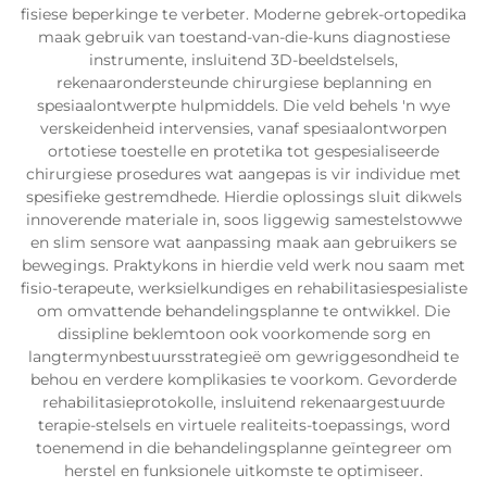
fisiese beperkinge te verbeter. Moderne gebrek-ortopedika
maak gebruik van toestand-van-die-kuns diagnostiese
instrumente, insluitend 3D-beeldstelsels,
rekenaarondersteunde chirurgiese beplanning en
spesiaalontwerpte hulpmiddels. Die veld behels 'n wye
verskeidenheid intervensies, vanaf spesiaalontworpen
ortotiese toestelle en protetika tot gespesialiseerde
chirurgiese prosedures wat aangepas is vir individue met
spesifieke gestremdhede. Hierdie oplossings sluit dikwels
innoverende materiale in, soos liggewig samestelstowwe
en slim sensore wat aanpassing maak aan gebruikers se
bewegings. Praktykons in hierdie veld werk nou saam met
fisio-terapeute, werksielkundiges en rehabilitasiespesialiste
om omvattende behandelingsplanne te ontwikkel. Die
dissipline beklemtoon ook voorkomende sorg en
langtermynbestuursstrategieë om gewriggesondheid te
behou en verdere komplikasies te voorkom. Gevorderde
rehabilitasieprotokolle, insluitend rekenaargestuurde
terapie-stelsels en virtuele realiteits-toepassings, word
toenemend in die behandelingsplanne geïntegreer om
herstel en funksionele uitkomste te optimiseer.