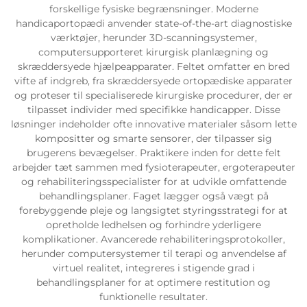
forskellige fysiske begrænsninger. Moderne
handicaportopædi anvender state-of-the-art diagnostiske
værktøjer, herunder 3D-scanningsystemer,
computersupporteret kirurgisk planlægning og
skræddersyede hjælpeapparater. Feltet omfatter en bred
vifte af indgreb, fra skræddersyede ortopædiske apparater
og proteser til specialiserede kirurgiske procedurer, der er
tilpasset individer med specifikke handicapper. Disse
løsninger indeholder ofte innovative materialer såsom lette
kompositter og smarte sensorer, der tilpasser sig
brugerens bevægelser. Praktikere inden for dette felt
arbejder tæt sammen med fysioterapeuter, ergoterapeuter
og rehabiliteringsspecialister for at udvikle omfattende
behandlingsplaner. Faget lægger også vægt på
forebyggende pleje og langsigtet styringsstrategi for at
opretholde ledhelsen og forhindre yderligere
komplikationer. Avancerede rehabiliteringsprotokoller,
herunder computersystemer til terapi og anvendelse af
virtuel realitet, integreres i stigende grad i
behandlingsplaner for at optimere restitution og
funktionelle resultater.