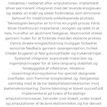
indsættes i restbenet efter amputationen. Implantatet
bliver permanent integreret med det levende knoglevæv
og skaber en stabil og sikker forbindelse, som eliminerer
behovet for traditionelle sokkelbaserede proteser.
Teknologien benytter en to-trins kirurgisk proces: Først
bliver titanfixturen implanteret i knoglen og ladet til at
hele, hvorefter en abutment fastgøres. Abutmentet stikker
gennem huden for at forbinde med den eksterne protese.
Denne direkte knogletilslutning muliggør forbedret
sensorisk feedback gennem osseoperception, hvilket
tillader brugeren at føle gulvoverflader og trykændringer.
Systemet integrerer avancerede materialer og
ingeniørprincipper for at sikre langvarig stabilitet og
forebyggelse af infektioner. Moderne
osseointegrationssystemer har specielt designede
overflader, som fremmer knoglevækst og -fastgørelse,
samtidig med at de har beskyttelsesmekanismer mod
bakteriekolonisering. Denne teknologi er blevet succesfuldt
implementeret på tværs af forskellige
amputationsniveauer, herunder over knæet, under knæet
og amputationer af de øvre ekstremiteter, og har derved