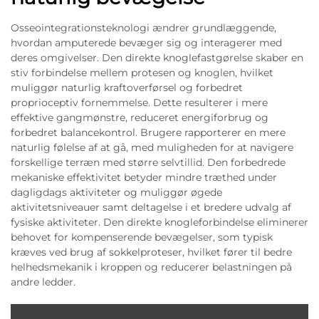
Osseointegrationsteknologi ændrer grundlæggende,
hvordan amputerede bevæger sig og interagerer med
deres omgivelser. Den direkte knoglefastgørelse skaber en
stiv forbindelse mellem protesen og knoglen, hvilket
muliggør naturlig kraftoverførsel og forbedret
proprioceptiv fornemmelse. Dette resulterer i mere
effektive gangmønstre, reduceret energiforbrug og
forbedret balancekontrol. Brugere rapporterer en mere
naturlig følelse af at gå, med muligheden for at navigere
forskellige terræn med større selvtillid. Den forbedrede
mekaniske effektivitet betyder mindre træthed under
dagligdags aktiviteter og muliggør øgede
aktivitetsniveauer samt deltagelse i et bredere udvalg af
fysiske aktiviteter. Den direkte knogleforbindelse eliminerer
behovet for kompenserende bevægelser, som typisk
kræves ved brug af sokkelproteser, hvilket fører til bedre
helhedsmekanik i kroppen og reducerer belastningen på
andre ledder.