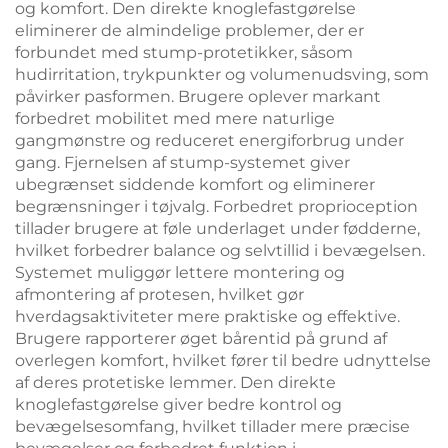
og komfort. Den direkte knoglefastgørelse
eliminerer de almindelige problemer, der er
forbundet med stump-protetikker, såsom
hudirritation, trykpunkter og volumenudsving, som
påvirker pasformen. Brugere oplever markant
forbedret mobilitet med mere naturlige
gangmønstre og reduceret energiforbrug under
gang. Fjernelsen af stump-systemet giver
ubegrænset siddende komfort og eliminerer
begrænsninger i tøjvalg. Forbedret proprioception
tillader brugere at føle underlaget under fødderne,
hvilket forbedrer balance og selvtillid i bevægelsen.
Systemet muliggør lettere montering og
afmontering af protesen, hvilket gør
hverdagsaktiviteter mere praktiske og effektive.
Brugere rapporterer øget bårentid på grund af
overlegen komfort, hvilket fører til bedre udnyttelse
af deres protetiske lemmer. Den direkte
knoglefastgørelse giver bedre kontrol og
bevægelsesomfang, hvilket tillader mere præcise