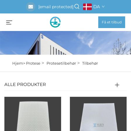
DA
[email protected]
Få et tilbud
>
>
Hjem>
Protese
Protesetilbehør
Tilbehør
ALLE PRODUKTER