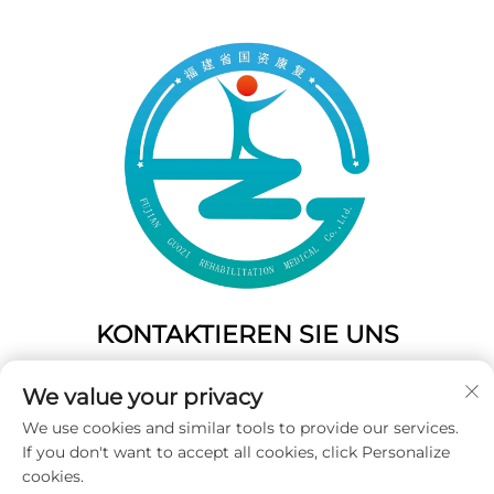
KONTAKTIEREN SIE UNS
Add: 50 Gaofeng South Lane, West Gate Fuzhou, Fujian,
We value your privacy
China
We use cookies and similar tools to provide our services.
Tel.:
+86-19859128239
If you don't want to accept all cookies, click Personalize
E-Mail:
[email protected]
cookies.