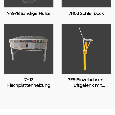
749Y8 Sandige Hülse
7R03 Schleifbock
7Y13
7E5 Einzelachsen-
Flachplattenheizung
Hüftgelenk mit
manueller Verriegelung