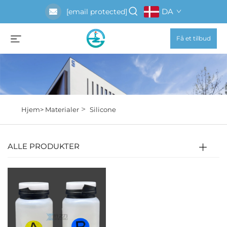
DA
[email protected]
Få et tilbud
>
Hjem>
Materialer
Silicone
ALLE PRODUKTER