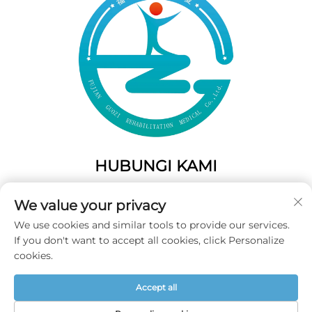
HUBUNGI KAMI
Add: 50 Gaofeng South Lane, Pintu Barat Fuzhou, Fujian,
We value your privacy
Tiongkok
We use cookies and similar tools to provide our services.
Telp:
+86-19859128239
If you don't want to accept all cookies, click Personalize
E-Mail:
[email protected]
cookies.
Accept all
Hak Cipta © 2025 Fujian Guozi Rehabilitation Medical Co.,Ltd
Semua Hak Dilindungi Undang-undang -
Kebijakan Privasi