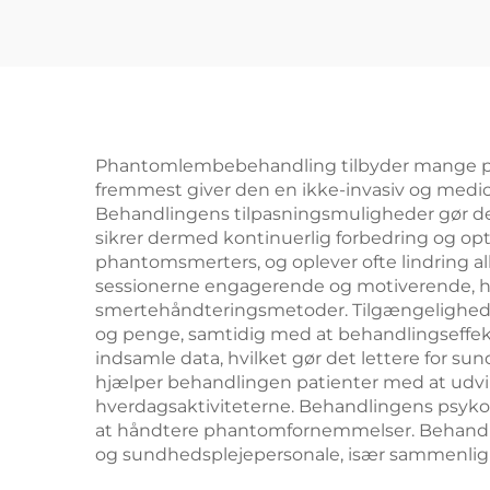
Phantomlembebehandling tilbyder mange prak
fremmest giver den en ikke-invasiv og medicin
Behandlingens tilpasningsmuligheder gør det
sikrer dermed kontinuerlig forbedring og opt
phantomsmerters, og oplever ofte lindring alle
sessionerne engagerende og motiverende, hvi
smertehåndteringsmetoder. Tilgængelighede
og penge, samtidig med at behandlingseffekti
indsamle data, hvilket gør det lettere for 
hjælper behandlingen patienter med at udvikle
hverdagsaktiviteterne. Behandlingens psykolog
at håndtere phantomfornemmelser. Behandlin
og sundhedsplejepersonale, især sammenlig