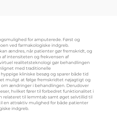
ngsmulighed for amputerede. Først og
ikoen ved farmakologiske indgreb.
an ændres, når patienter gør fremskridt, og
 af intensiteten og frekvensen af
 virtuel realitetsteknologi gør behandlingen
lignet med traditionelle
yppige kliniske besøg og sparer både tid
t muligt at følge fremskridtet nøjagtigt og
ger om ændringer i behandlingen. Derudover
, hvilket fører til forbedret funktionalitet i
elateret til lemmtab samt øget selvtillid til
 en attraktiv mulighed for både patienter
iske indgreb.