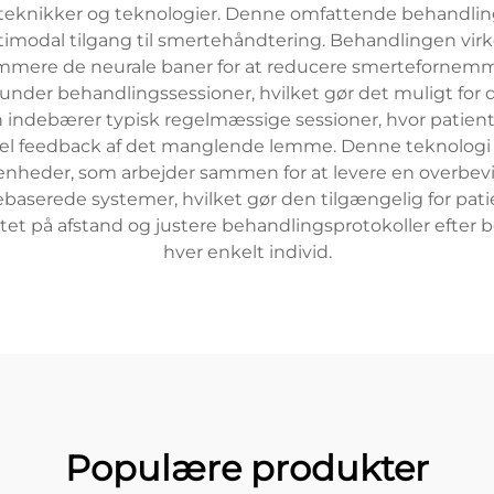
nikker og teknologier. Denne omfattende behandling ko
imodal tilgang til smertehåndtering. Behandlingen virker
mere de neurale baner for at reducere smertefornemme
et under behandlingssessioner, hvilket gør det muligt fo
n indebærer typisk regelmæssige sessioner, hvor patien
isuel feedback af det manglende lemme. Denne teknologi
nheder, som arbejder sammen for at levere en overbevi
ebaserede systemer, hvilket gør den tilgængelig for pat
t på afstand og justere behandlingsprotokoller efter b
hver enkelt individ.
Populære produkter