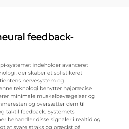
neural feedback-
-systemet indeholder avanceret
ologi, der skaber et sofistikeret
tientens nervesystem og
enne teknologi benytter højpræcise
trerer minimale muskelbevægelser og
emmeresten og oversætter dem til
og taktil feedback. Systemets
r behandler disse signaler i realtid og
gt at svare straks og præcist på