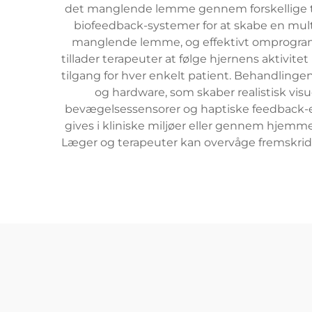
det manglende lemme gennem forskellige tek
biofeedback-systemer for at skabe en mult
manglende lemme, og effektivt omprogram
tillader terapeuter at følge hjernens aktivit
tilgang for hver enkelt patient. Behandlinge
og hardware, som skaber realistisk v
bevægelsessensorer og haptiske feedback-e
gives i kliniske miljøer eller gennem hjemm
Læger og terapeuter kan overvåge fremskridte