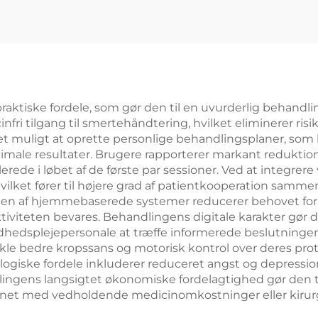
tiske fordele, som gør den til en uvurderlig behandli
fri tilgang til smertehåndtering, hvilket eliminerer ris
 muligt at oprette personlige behandlingsplaner, som k
imale resultater. Brugere rapporterer markant reduktion
rede i løbet af de første par sessioner. Ved at integrere
lket fører til højere grad af patientkooperation sammen
n af hjemmebaserede systemer reducerer behovet for h
viteten bevares. Behandlingens digitale karakter gør de
sundhedsplejepersonale at træffe informerede beslutnin
 bedre kropssans og motorisk kontrol over deres proteser
iske fordele inkluderer reduceret angst og depression r
gens langsigtet økonomiske fordelagtighed gør den til
net med vedholdende medicinomkostninger eller kirurg