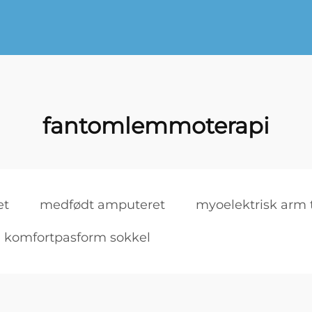
fantomlemmoterapi
et
medfødt amputeret
myoelektrisk arm 
komfortpasform sokkel