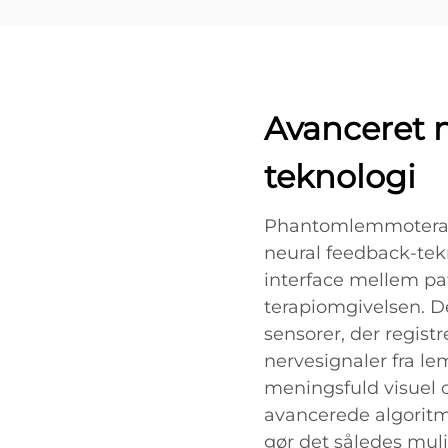
Avanceret 
teknologi
Phantomlemmoterapi
neural feedback-tekn
interface mellem pa
terapiomgivelsen. D
sensorer, der regis
nervesignaler fra l
meningsfuld visuel 
avancerede algoritme
gør det således muli