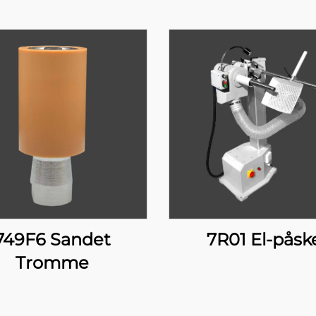
749F6 Sandet
7R01 El-påsk
Tromme