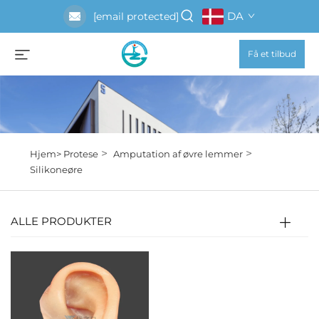
DA
[email protected]
Få et tilbud
>
>
Hjem>
Protese
Amputation af øvre lemmer
Silikoneøre
ALLE PRODUKTER