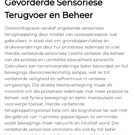
Gevorderde Sensoriese
Terugvoer en Beheer
Ossieointegrasie verskaf ongekende sensoriese
terugkoppeling deur middel van ossieopersepsie, wat
gebruikers in staat stel om grondoppervlaktes en
drukveranderinge deur hul protetiese ledemaat te voel.
Hierdie verbeterde sensoriese insette verbeter die beheer
van die protese en ruimtelike bewustheid aansienlik.
Gebruikers kan terreinveranderinge beter beoordeel en hul
bewegings dienooreenkomstig aanpas, wat lei tot
verbeterde veiligheid en selfvertroue in verskeie
omgewings. Die direkte beensvashegting maak dit
moontlik om die protetiese ledemaat met meer presisie te
beheer, wat fynere bewegings en beter manipulasie van
voorwerpe toelaat. Hierdie verbeterde
terugkoppelingstelsel help om die kognitiewe las wat met
die gebruik van 'n protese gepaardgaan, te verminder,
sodat bewegings meer natuurlik en intuïtief word. Die
verbeterde sensoriese vermoëns dra ook by tot beter