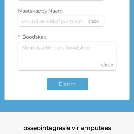
Maatskappy Naam
0/200
Boodskap
0/1000
Dien in
osseointegrasie vir amputees