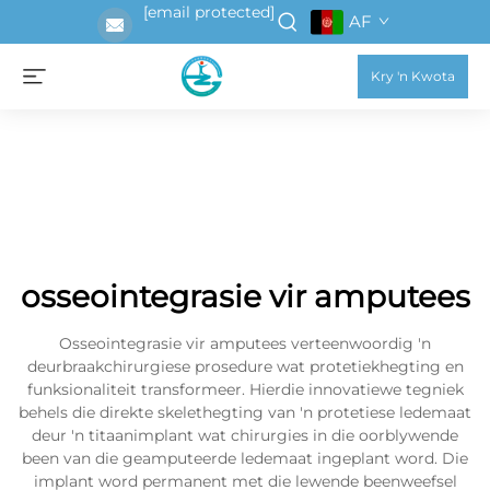
[email protected]
AF
Kry 'n Kwota
osseointegrasie vir amputees
Osseointegrasie vir amputees verteenwoordig 'n
deurbraakchirurgiese prosedure wat protetiekhegting en
funksionaliteit transformeer. Hierdie innovatiewe tegniek
behels die direkte skelethegting van 'n protetiese ledemaat
deur 'n titaanimplant wat chirurgies in die oorblywende
been van die geamputeerde ledemaat ingeplant word. Die
implant word permanent met die lewende beenweefsel