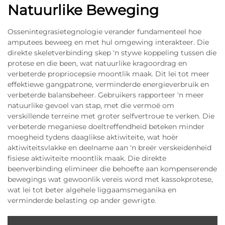
Natuurlike Beweging
Ossenintegrasietegnologie verander fundamenteel hoe
amputees beweeg en met hul omgewing interakteer. Die
direkte skeletverbinding skep 'n stywe koppeling tussen die
protese en die been, wat natuurlike kragoordrag en
verbeterde propriocepsie moontlik maak. Dit lei tot meer
effektiewe gangpatrone, verminderde energieverbruik en
verbeterde balansbeheer. Gebruikers rapporteer 'n meer
natuurlike gevoel van stap, met die vermoë om
verskillende terreine met groter selfvertroue te verken. Die
verbeterde meganiese doeltreffendheid beteken minder
moegheid tydens daaglikse aktiwiteite, wat hoër
aktiwiteitsvlakke en deelname aan 'n breër verskeidenheid
fisiese aktiwiteite moontlik maak. Die direkte
beenverbinding elimineer die behoefte aan kompenserende
bewegings wat gewoonlik vereis word met kassokprotese,
wat lei tot beter algehele liggaamsmeganika en
verminderde belasting op ander gewrigte.