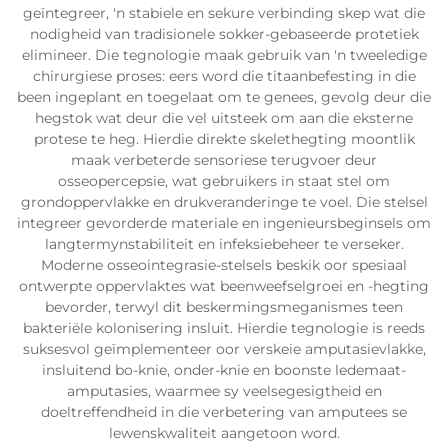
geïntegreer, 'n stabiele en sekure verbinding skep wat die
nodigheid van tradisionele sokker-gebaseerde protetiek
elimineer. Die tegnologie maak gebruik van 'n tweeledige
chirurgiese proses: eers word die titaanbefesting in die
been ingeplant en toegelaat om te genees, gevolg deur die
hegstok wat deur die vel uitsteek om aan die eksterne
protese te heg. Hierdie direkte skelethegting moontlik
maak verbeterde sensoriese terugvoer deur
osseopercepsie, wat gebruikers in staat stel om
grondoppervlakke en drukveranderinge te voel. Die stelsel
integreer gevorderde materiale en ingenieursbeginsels om
langtermynstabiliteit en infeksiebeheer te verseker.
Moderne osseointegrasie-stelsels beskik oor spesiaal
ontwerpte oppervlaktes wat beenweefselgroei en -hegting
bevorder, terwyl dit beskermingsmeganismes teen
bakteriële kolonisering insluit. Hierdie tegnologie is reeds
suksesvol geïmplementeer oor verskeie amputasievlakke,
insluitend bo-knie, onder-knie en boonste ledemaat-
amputasies, waarmee sy veelsegesigtheid en
doeltreffendheid in die verbetering van amputees se
lewenskwaliteit aangetoon word.