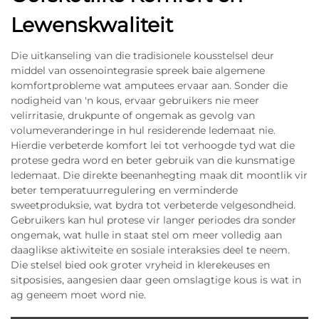
Lewenskwaliteit
Die uitkanseling van die tradisionele kousstelsel deur
middel van ossenointegrasie spreek baie algemene
komfortprobleme wat amputees ervaar aan. Sonder die
nodigheid van 'n kous, ervaar gebruikers nie meer
velirritasie, drukpunte of ongemak as gevolg van
volumeveranderinge in hul residerende ledemaat nie.
Hierdie verbeterde komfort lei tot verhoogde tyd wat die
protese gedra word en beter gebruik van die kunsmatige
ledemaat. Die direkte beenanhegting maak dit moontlik vir
beter temperatuurregulering en verminderde
sweetproduksie, wat bydra tot verbeterde velgesondheid.
Gebruikers kan hul protese vir langer periodes dra sonder
ongemak, wat hulle in staat stel om meer volledig aan
daaglikse aktiwiteite en sosiale interaksies deel te neem.
Die stelsel bied ook groter vryheid in klerekeuses en
sitposisies, aangesien daar geen omslagtige kous is wat in
ag geneem moet word nie.