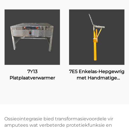
7Y13
7E5 Enkelas-Hepgewrig
Platplaatverwarmer
met Handmatige
Sluiting
Ossieointegrasie bied transformasievoordele vir
amputees wat verbeterde protetiekfunksie en