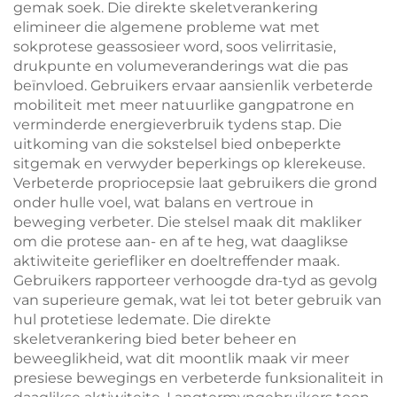
gemak soek. Die direkte skeletverankering
elimineer die algemene probleme wat met
sokprotese geassosieer word, soos velirritasie,
drukpunte en volumeveranderings wat die pas
beïnvloed. Gebruikers ervaar aansienlik verbeterde
mobiliteit met meer natuurlike gangpatrone en
verminderde energieverbruik tydens stap. Die
uitkoming van die sokstelsel bied onbeperkte
sitgemak en verwyder beperkings op klerekeuse.
Verbeterde propriocepsie laat gebruikers die grond
onder hulle voel, wat balans en vertroue in
beweging verbeter. Die stelsel maak dit makliker
om die protese aan- en af te heg, wat daaglikse
aktiwiteite geriefliker en doeltreffender maak.
Gebruikers rapporteer verhoogde dra-tyd as gevolg
van superieure gemak, wat lei tot beter gebruik van
hul protetiese ledemate. Die direkte
skeletverankering bied beter beheer en
beweeglikheid, wat dit moontlik maak vir meer
presiese bewegings en verbeterde funksionaliteit in