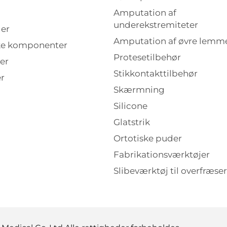
Amputation af
underekstremiteter
ler
Amputation af øvre lemm
ke komponenter
Protesetilbehør
er
Stikkontakttilbehør
r
Skærmning
Silicone
Glatstrik
Ortotiske puder
Fabrikationsværktøjer
Slibeværktøj til overfræse