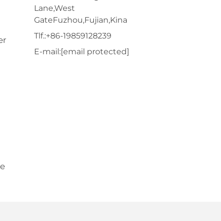
Lane,West
GateFuzhou,Fujian,Kina
Tlf.:
+86-19859128239
er
E-mail:
[email protected]
re