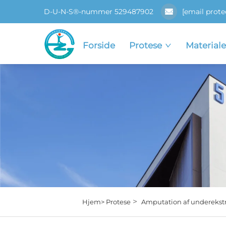
D-U-N-S®-nummer 529487902
[email prote
Forside
Protese
Materiale
>
Hjem>
Protese
Amputation af underekst