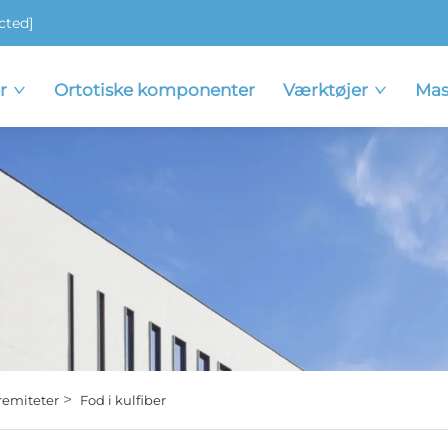
cted]
r
Ortotiske komponenter
Værktøjer
Mas
>
remiteter
Fod i kulfiber