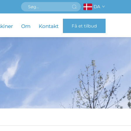
DA
Få et tilbud
kiner
Om
Kontakt