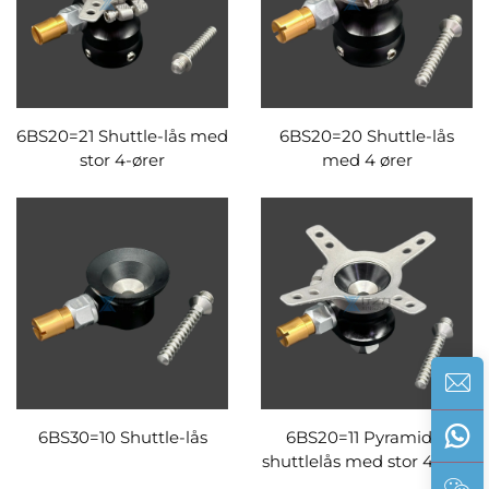
6BS20=21 Shuttle-lås med
6BS20=20 Shuttle-lås
stor 4-ører
med 4 ører
6BS30=10 Shuttle-lås
6BS20=11 Pyramide-
shuttlelås med stor 4-ører