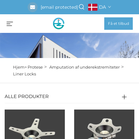
DA
[email protected]
Få et tilbud
>
>
Hjem>
Protese
Amputation af underekstremiteter
Liner Locks
ALLE PRODUKTER