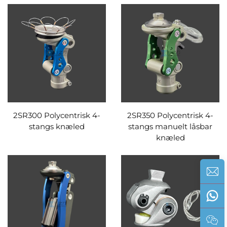
2SR300 Polycentrisk 4-
2SR350 Polycentrisk 4-
stangs knæled
stangs manuelt låsbar
knæled