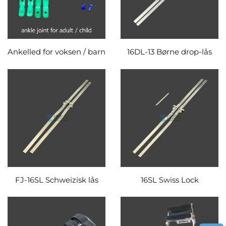
Ankelled for voksen / barn
16DL-13 Børne drop-lås
FJ-16SL Schweizisk lås
16SL Swiss Lock