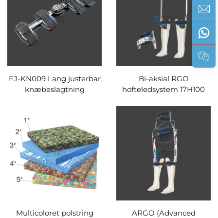
FJ-KN009 Lang justerbar
Bi-aksial RGO
knæbeslagtning
hofteledsystem 17H100
Multicoloret polstring
ARGO (Advanced