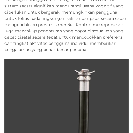
sistem secara signifikan mengurangi usaha kognitif yang
diperlukan untuk bergerak, memungkinkan pengguna
untuk fokus pada lingkungan sekitar daripada secara sadar
mengendalikan prostesis mereka. Kontrol mikroprosesor
juga mencakup pengaturan yang dapat disesuaikan yang
dapat disetel secara tepat untuk mencocokkan preferensi
dan tingkat aktivitas pengguna individu, memberikan
pengalaman yang benar-benar personal.