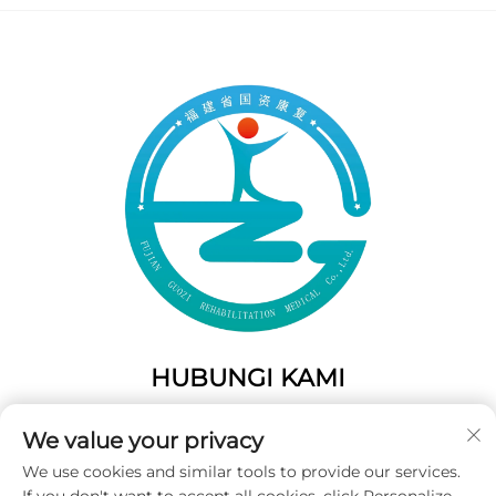
HUBUNGI KAMI
Add: 50 Gaofeng South Lane, Pintu Barat Fuzhou, Fujian,
We value your privacy
Tiongkok
We use cookies and similar tools to provide our services.
Telp:
+86-19859128239