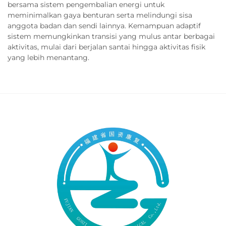
bersama sistem pengembalian energi untuk
meminimalkan gaya benturan serta melindungi sisa
anggota badan dan sendi lainnya. Kemampuan adaptif
sistem memungkinkan transisi yang mulus antar berbagai
aktivitas, mulai dari berjalan santai hingga aktivitas fisik
yang lebih menantang.