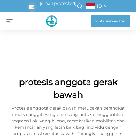
[email protected]
ID
Minta Penawaran
protesis anggota gerak
bawah
Protesis anggota gerak bawah merupakan perangkat
medis canggih yang dirancang untuk menggantikan
segmen kaki yang hilang, memberikan mobilitas dan
kemandirian yang lebih baik bagi individu dengan
amputasi ekstremitas bawah. Perangkat canggih ini