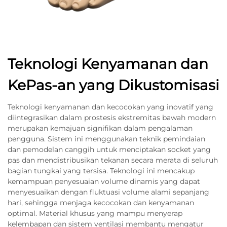
Teknologi Kenyamanan dan
KePas-an yang Dikustomisasi
Teknologi kenyamanan dan kecocokan yang inovatif yang
diintegrasikan dalam prostesis ekstremitas bawah modern
merupakan kemajuan signifikan dalam pengalaman
pengguna. Sistem ini menggunakan teknik pemindaian
dan pemodelan canggih untuk menciptakan socket yang
pas dan mendistribusikan tekanan secara merata di seluruh
bagian tungkai yang tersisa. Teknologi ini mencakup
kemampuan penyesuaian volume dinamis yang dapat
menyesuaikan dengan fluktuasi volume alami sepanjang
hari, sehingga menjaga kecocokan dan kenyamanan
optimal. Material khusus yang mampu menyerap
kelembapan dan sistem ventilasi membantu mengatur