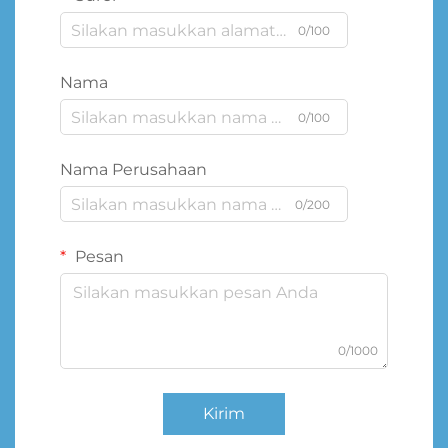
0/100
Nama
0/100
Nama Perusahaan
0/200
Pesan
0/1000
Kirim