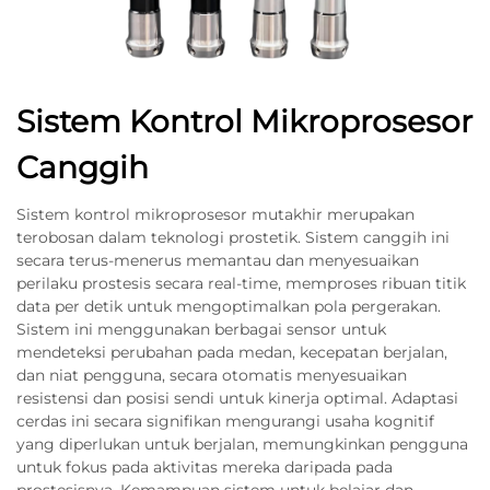
Sistem Kontrol Mikroprosesor
Canggih
Sistem kontrol mikroprosesor mutakhir merupakan
terobosan dalam teknologi prostetik. Sistem canggih ini
secara terus-menerus memantau dan menyesuaikan
perilaku prostesis secara real-time, memproses ribuan titik
data per detik untuk mengoptimalkan pola pergerakan.
Sistem ini menggunakan berbagai sensor untuk
mendeteksi perubahan pada medan, kecepatan berjalan,
dan niat pengguna, secara otomatis menyesuaikan
resistensi dan posisi sendi untuk kinerja optimal. Adaptasi
cerdas ini secara signifikan mengurangi usaha kognitif
yang diperlukan untuk berjalan, memungkinkan pengguna
untuk fokus pada aktivitas mereka daripada pada