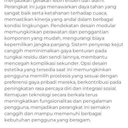
menjadikan gerakan lebih efisien dan alami.
Perangkat ini juga menawarkan daya tahan yang
sangat baik serta ketahanan terhadap cuaca,
memastikan kinerja yang andal dalam berbagai
kondisi lingkungan. Pendekatan desain modular
memungkinkan perawatan dan penggantian
komponen yang mudah, mengurangi biaya
kepemilikan jangka panjang. Sistem penyerap kejut
canggih meminimalkan gaya benturan pada
tungkai residu dan sendi lainnya, membantu
mencegah komplikasi sekunder. Opsi desain
estetika yang tersedia saat ini memungkinkan
pengguna memilih prostesis yang sesuai dengan
preferensi gaya pribadi mereka, berkontribusi pada
peningkatan rasa percaya diri dan integrasi sosial.
Kemajuan teknologi secara berkala terus
meningkatkan fungsionalitas dan pengalaman
pengguna, menjadikan perangkat ini semakin
canggih dan mampu memenuhi berbagai
kebutuhan pengguna yang beragam.