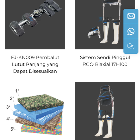
FJ-KN009 Pembalut
Sistem Sendi Pinggul
Lutut Panjang yang
RGO Biaxial 17H100
Dapat Disesuaikan