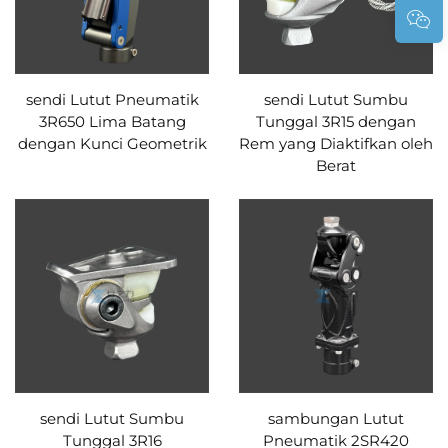
sendi Lutut Pneumatik
sendi Lutut Sumbu
3R650 Lima Batang
Tunggal 3R15 dengan
dengan Kunci Geometrik
Rem yang Diaktifkan oleh
Berat
sendi Lutut Sumbu
sambungan Lutut
Tunggal 3R16
Pneumatik 2SR420