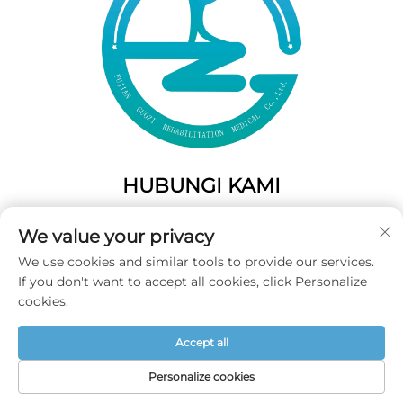
HUBUNGI KAMI
Add: 50 Gaofeng South Lane, Pintu Barat Fuzhou, Fujian,
We value your privacy
Tiongkok
We use cookies and similar tools to provide our services.
Tel:
+86-19859128239
If you don't want to accept all cookies, click Personalize
Surel:
[email protected]
cookies.
Accept all
Hak Cipta © 2026 Fujian Guozi Rehabilitation Medical Co.,Ltd
Semua hak dilindungi -
Kebijakan Privasi
Personalize cookies