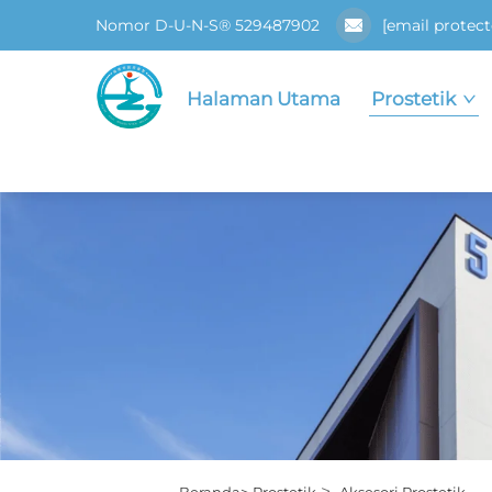
Nomor D-U-N-S® 529487902
[email protect
Halaman Utama
Prostetik
>
Beranda>
Prostetik
Aksesori Prostetik