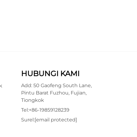
HUBUNGI KAMI
k
Add: 50 Gaofeng South Lane,
Pintu Barat Fuzhou, Fujian,
Tiongkok
Tel:
+86-19859128239
Surel:
[email protected]