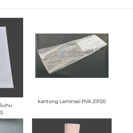
kantong Laminasi PVA 21P20
 Suhu
K)