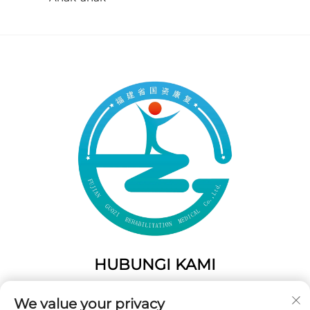
HUBUNGI KAMI
Add: 50 Gaofeng South Lane, Pintu Barat Fuzhou, Fujian,
We value your privacy
Tiongkok