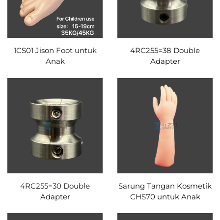
1CS01 Jison Foot untuk
4RC255=38 Double
Anak
Adapter
4RC255=30 Double
Sarung Tangan Kosmetik
Adapter
CHS70 untuk Anak