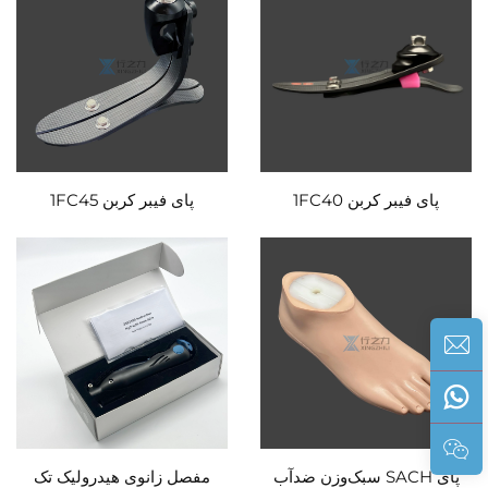
پای فیبر کربن 1FC40
پای فیبر کربن 1FC45
پای SACH سبک‌وزن ضدآب
مفصل زانوی هیدرولیک تک