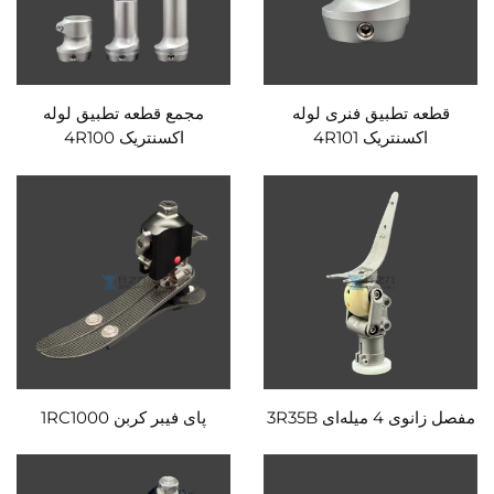
قطعه تطبیق فنری لوله
مجمع قطعه تطبیق لوله
اکسنتریک 4R101
اکسنتریک 4R100
مفصل زانوی 4 میله‌ای 3R35B
پای فیبر کربن 1RC1000