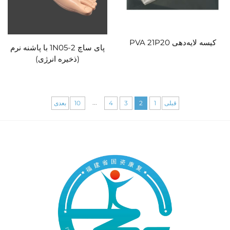
کیسه لایه‌دهی PVA 21P20
پای ساچ 1N05-2 با پاشنه نرم
(ذخیره انرژی)
...
قبلی
1
2
3
4
10
بعدی