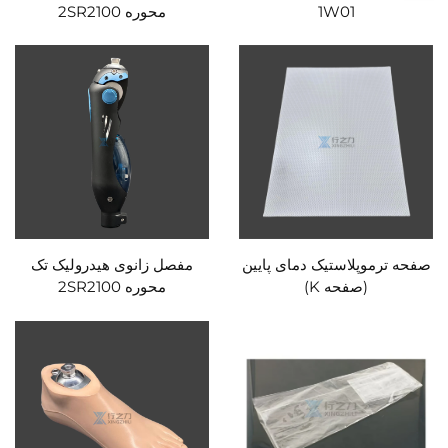
1W01
محوره 2SR2100
صفحه ترموپلاستیک دمای پایین
مفصل زانوی هیدرولیک تک
(صفحه K)
محوره 2SR2100