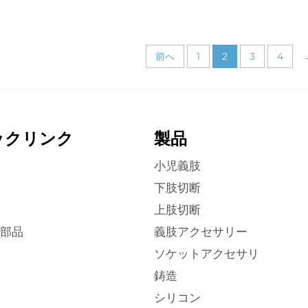
.
前へ
1
2
3
4
ックリンク
製品
小児義肢
下肢切断
上肢切断
部品
義肢アクセサリー
ソケットアクセサリ
鋳造
シリコン