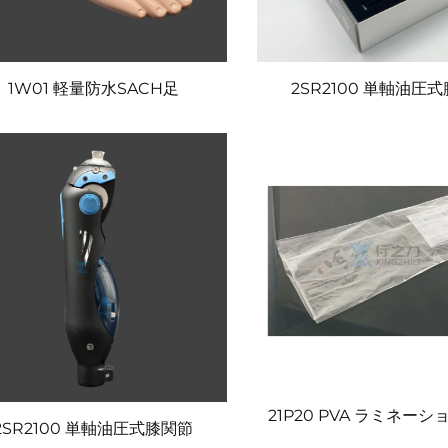
1W01 軽量防水SACH足
2SR2100 単軸油圧
21P20 PVA ラミネー
2SR2100 単軸油圧式膝関節