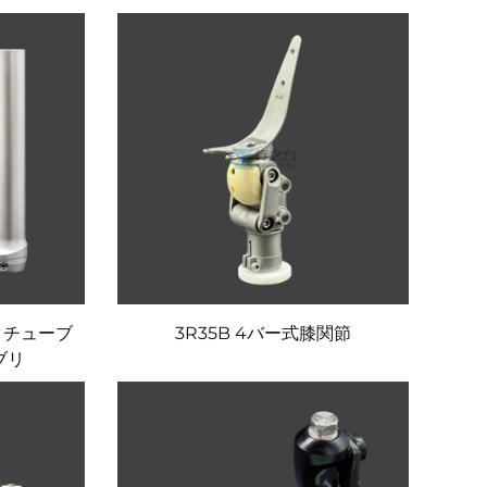
クチューブ
3R35B 4バー式膝関節
ブリ