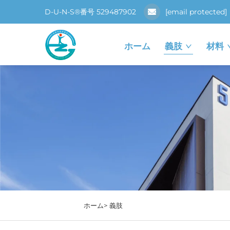
D-U-N-S®番号 529487902
[email protected]
ホーム
義肢
材料
ホーム>
義肢