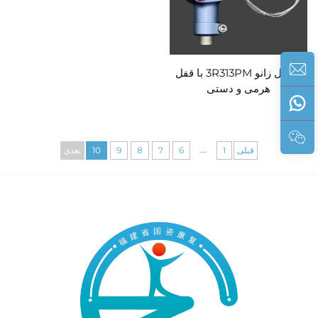
مفصل زانو 3R313PM با قفل
هرمی و دستی
...
قبلی
1
6
7
8
9
10
بعدی