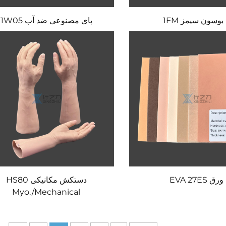
 بوسون سیمز 1FM
پای مصنوعی ضد آب 1W05
ورق EVA 27ES
دستکش مکانیکی HS80
Myo./Mechanical