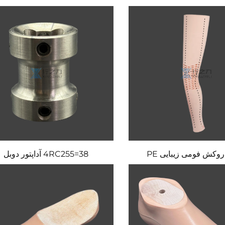
4RC255=38 آداپتور دوبل