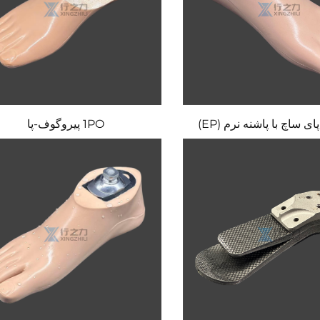
1PO پیروگوف-پا