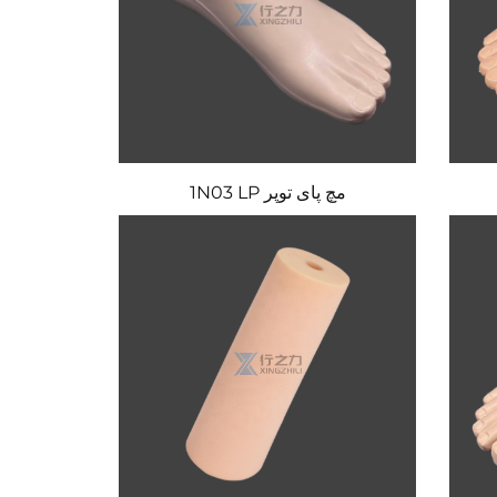
مچ پای توپر 1N03 LP