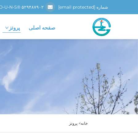
شماره D-U-N-S® ۵۲۹۴۸۷۹۰۲
[email protected]
صفحه اصلی
پروتز
خانه>
پروتز