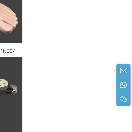
1N05-1 پای ساچ با پاشنه نرم (EP)