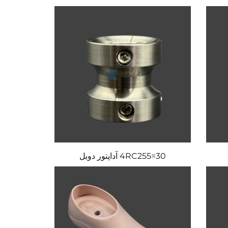
4RC255=30 آداپتور دوبل