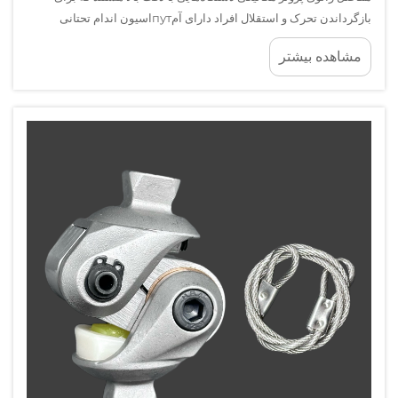
بازگرداندن تحرک و استقلال افراد دارای آمпутاسیون اندام تحتانی
طراحی شده‌اند. علیرغم ساختار مقاوم آن‌ها، این قطعات در طول... تحت
مشاهده بیشتر
تنش مکانیکی مداوم قرار می‌گیرند.