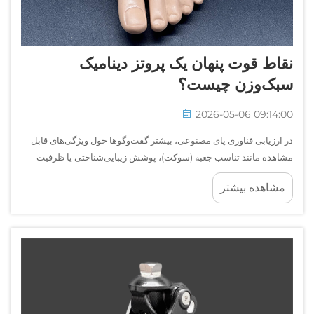
نقاط قوت پنهان یک پروتز دینامیک
سبک‌وزن چیست؟
2026-05-06 09:14:00
در ارزیابی فناوری پای مصنوعی، بیشتر گفت‌وگوها حول ویژگی‌های قابل
مشاهده مانند تناسب جعبه (سوکت)، پوشش زیبایی‌شناختی یا ظرفیت
اولیه تحمل بار متمرکز است. با این حال، مزایای عملکردی معنادار پای
مشاهده بیشتر
مصنوعی پویا و سبک‌وزن به ندرت آن عناصری هستند که...