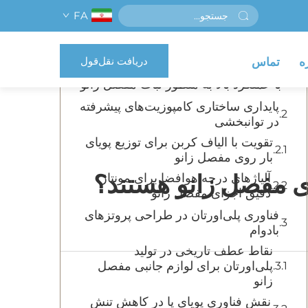
FA
فهرست مطالب
دریافت نقل‌قول
ه
تماس
نوآوری در مواد برای تجهیزات توانبخشی
با عملکرد بالا به منظور ثبات مفصل زانو
پایداری ساختاری کامپوزیت‌های پیشرفته
در توانبخشی
تقویت با الیاف کربن برای توزیع پویای
بار روی مفصل زانو
ی مفصل زانو هستند؟
آلیاژهای درجه هوافضا برای مونتاژ
دقیق اجزای مفصل زانو
فناوری پلی‌اورتان در طراحی پروتزهای
بادوام
نقاط عطف تاریخی در تولید
پلی‌اورتان برای لوازم جانبی مفصل
زانو
نقش فناوری پویای پا در کاهش تنش