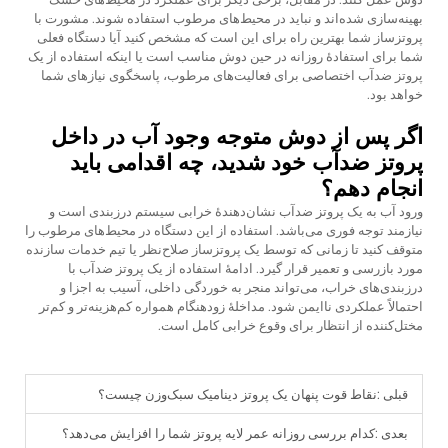
بهینه‌سازی شده‌اند و نباید در محیط‌های مرطوب استفاده شوند. مشورت با
پروتزساز شما بهترین راه برای این است که مشخص کنید آیا دستگاه فعلی
شما برای استفادهٔ روزانه در حین دوش مناسب است یا اینکه استفاده از یک
پروتز ضدآب اختصاصی برای فعالیت‌های مرطوب، پاسخگوی نیازهای شما
خواهد بود.
اگر پس از دوش متوجه وجود آب در داخل
پروتز ضدآب خود شدید، چه اقدامی باید
انجام دهم؟
ورود آب به یک پروتز ضدآب نشان‌دهندهٔ خرابی سیستم درزبندی است و
نیازمند توجه فوری می‌باشد. استفاده از این دستگاه در محیط‌های مرطوب را
متوقف کنید تا زمانی که توسط یک پروتزساز صلاح‌نظر یا تیم خدمات سازنده
مورد بازرسی و تعمیر قرار گیرد. ادامهٔ استفاده از یک پروتز ضدآب با
درزبندی‌های خراب، می‌تواند منجر به خوردگی داخلی، آسیب به اجزا و
احتمالاً عملکردی ناایمن شود. مداخلهٔ زودهنگام همواره کم‌هزینه‌تر و کم‌تر
مختل‌کننده از انتظار برای وقوع خرابی کامل است.
قبلی :
نقاط قوت پنهان یک پروتز دینامیک سبک‌وزن چیست؟
بعدی :
کدام بررسی روزانه عمر لایه پروتز شما را افزایش می‌دهد؟