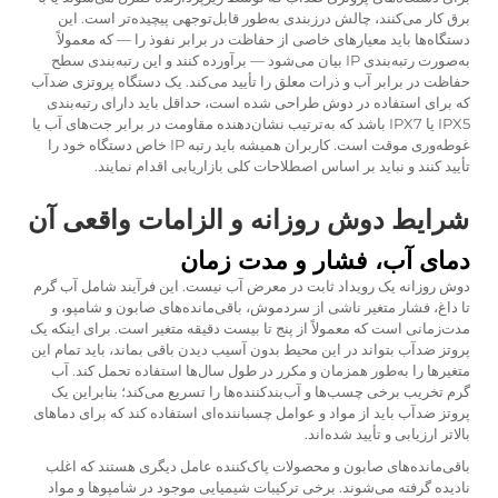
برق کار می‌کنند، چالش درزبندی به‌طور قابل‌توجهی پیچیده‌تر است. این
دستگاه‌ها باید معیارهای خاصی از حفاظت در برابر نفوذ را — که معمولاً
به‌صورت رتبه‌بندی IP بیان می‌شود — برآورده کنند و این رتبه‌بندی سطح
حفاظت در برابر آب و ذرات معلق را تأیید می‌کند. یک دستگاه پروتزی ضدآب
که برای استفاده در دوش طراحی شده است، حداقل باید دارای رتبه‌بندی
IPX5 یا IPX7 باشد که به‌ترتیب نشان‌دهنده مقاومت در برابر جت‌های آب یا
غوطه‌وری موقت است. کاربران همیشه باید رتبه IP خاص دستگاه خود را
تأیید کنند و نباید بر اساس اصطلاحات کلی بازاریابی اقدام نمایند.
شرایط دوش روزانه و الزامات واقعی آن
دمای آب، فشار و مدت زمان
دوش روزانه یک رویداد ثابت در معرض آب نیست. این فرآیند شامل آب گرم
تا داغ، فشار متغیر ناشی از سردموش، باقی‌مانده‌های صابون و شامپو، و
مدت‌زمانی است که معمولاً از پنج تا بیست دقیقه متغیر است. برای اینکه یک
پروتز ضدآب بتواند در این محیط بدون آسیب دیدن باقی بماند، باید تمام این
متغیرها را به‌طور همزمان و مکرر در طول سال‌ها استفاده تحمل کند. آب
گرم تخریب برخی چسب‌ها و آب‌بندکننده‌ها را تسریع می‌کند؛ بنابراین یک
پروتز ضدآب باید از مواد و عوامل چسباننده‌ای استفاده کند که برای دماهای
بالاتر ارزیابی و تأیید شده‌اند.
باقی‌مانده‌های صابون و محصولات پاک‌کننده عامل دیگری هستند که اغلب
نادیده گرفته می‌شوند. برخی ترکیبات شیمیایی موجود در شامپوها و مواد