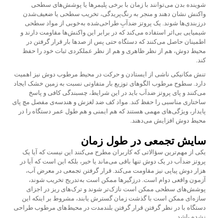
شوینده بدن می‌توانند با زمان با برخی پلیمرها یا پوشش‌های سطحی
واکنش نشان دهند و منجر به رنگ‌پریدگی، تخریب سطحی یا ضعیف‌شدن
درزبندی‌ها شوند. یک پروتز ضدآبِ طراحی‌شده به‌خوبی از مواد سطحی
شیمیایی بی‌اثر استفاده می‌کند که در برابر این واکنش‌ها مقاومت دارند و
اطمینان حاصل می‌کنند که دستگاه حتی پس از صدها بار قرار گرفتن در
محیط دوش، هم از نظر ظاهری و هم از نظر عملکردی ثبات خود را حفظ
کند.
تنش مکانیکی ناشی از ایستادن و حرکت در محیط مرطوب دوش نیز اهمیت
دارد. سطوح مرطوب الگوهای توزیع بار متفاوتی نسبت به زمین خشک ایجاد
می‌کنند و پای پروتز ضدآب باید در این شرایط، چسبندگی کافی و پاسخ
ساختاری مناسبی را حفظ کند. مواد کف ضد لغزش و هندسه‌ی مفصل مچ پای
پایدار، ویژگی‌های مهمی هستند که هم ایمنی و هم طول عمر دستگاه را در
محیط دوش افزایش می‌دهند.
سایش تجمعی در طول زمان
یکی از مهم‌ترین سؤالاتی که کاربران مطرح می‌کنند این نیست که آیا یک
پروتز ضدآب در یک دوش تنها باقی می‌ماند یا خیر، بلکه این است که آیا در
هزار دوش پیاپی نیز مقاومت می‌کند. قرار گرفتن تجمعی در معرض آب،
آزمون واقعی دوام است. درزگیرها ممکن است به‌تدریج تخریب شوند،
پوشش‌های سطحی ممکن است نازک‌تر شوند و ترک‌های ریز در اجزای
سازه‌ای ممکن است با گذشت زمان گسترش یابند، مشروط بر اینکه این
دستگاه با در نظر گرفتن قرار گرفتن بلندمدت در محیط‌های مرطوب طراحی
نشده باشد.