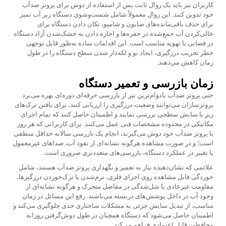
کاربران نیز باید یک روال ثابت پس از استفاده از دوش برای پروتز ضدآب
خود تدوین کنند. این روال معمولاً شامل شست‌وشوی دستگاه زیر آب تمیز
برای حذف باقی‌مانده‌های صابون و شامپو، تکان دادن دستگاه برای
خالی‌کردن آب جمع‌شده در حفره‌ها و اجازه دادن به خشک‌شدن آزاد دستگاه
در فضایی با تهویه مناسب است. این اقدامات ساده به‌طور قابل توجهی
خطر تخریب درزگیری، ایجاد بو و لکه‌دار شدن سطح دستگاه را در طول
زمان کاهش می‌دهند.
زمان بازرسی و تعمیر دستگاه
حتی پروتز ضدآب بادوام‌ترین نیز از بازرسی حرفه‌ای دوره‌ای بهره می‌برد.
پروتزسازان می‌توانند وضعیت درزگیری را ارزیابی کنند، برای یافتن ترک‌های
ریز یا سایش سطحی بررسی نمایند و اطمینان حاصل کنند که تمام اجزای
مکانیکی در محدوده مشخصات فنی عمل می‌کنند. برای کاربرانی که هر روز
با پروتز ضدآب خود دوش می‌گیرند، انجام یک بازرسی سالانه حداقل منطقی
است؛ و در صورت مشاهده هرگونه نشانه‌ای از نفوذ آب، صداهای غیرمعمول
یا تغییر در عملکرد دستگاه، بازرسی‌های متعددتری ضروری است.
علائمی که نشان‌دهنده نیاز به تعمیر و نگهداری پروتز ضدآب هستند، شامل
خوردگی قابل مشاهده روی اجزای فلزی، نرم‌شدن یا ترک‌خوردن درزگیرها،
مقاومت غیرعادی یا شل‌شدگی در مفاصل متحرک و هرگونه نشانه‌ای از
وجود آب در داخل پوشش‌های دربسته می‌باشند. رفع این مسائل در زمان
مناسب، از تبدیل سایش جزئی به مشکلات ساختاری جدی جلوگیری می‌کند و
اطمینان حاصل می‌شود که دستگاه همچنان در طول دوش‌گرفتن روزانه
محافظت قابل اعتمادی فراهم می‌کند.