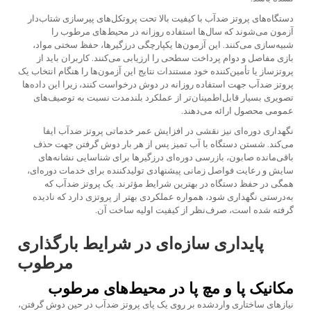
دستگاه‌های پروتز ضدآب با کیفیت بالا تحت پروتکل‌های پیرسازی شتاب‌دار
آزمون می‌شوند که سال‌ها استفاده روزانه در محیط‌های مرطوب را
شبیه‌سازی می‌کنند. این آزمون‌ها یکپارچگی درزگیرها، حفظ سختی مواد،
بازی مفاصل و دوام پرداخت سطحی را ارزیابی می‌کنند. کاربران باید از
پروتزساز یا تأمین‌کننده خود مستندات نتایج این آزمون‌ها را هنگام انتخاب یک
پروتز ضدآب جهت استفاده روزانه در دوش درخواست کنند، زیرا این داده‌ها
تصویری بسیار قابل‌اطمینان‌تر از عملکرد بلندمدت نسبت به توصیف‌های
عمومی محصول ارائه می‌دهند.
نگهداری دوره‌ای نیز نقشی در افزایش عمر خدماتی پروتز ضدآب ایفا
می‌کند. شستن دستگاه با آب تمیز پس از هر بار دوش گرفتن جهت حذف
باقی‌مانده صابون، بازرسی دوره‌ای درزگیرها برای شناسایی نشانه‌های
سایش و رعایت فواصل زمانی پیشنهادی تولیدکننده برای خدمات دوره‌ای،
همگی در حفظ دستگاه در بهترین شرایط مؤثرند. یک پروتز ضدآب که
به‌درستی نگهداری شود، همواره عملکردی بهتر از پروتزی دارد که نادیده
گرفته شده است، صرف‌نظر از کیفیت اولیه ساخت آن.
پایداری سازه‌ای در شرایط بارگذاری
مرطوب
مکانیک پا و مچ پا در محیط‌های مرطوب
نیازهای ساختاری واردشده بر روی یک پاى پروتز ضدآب در حین دوش گرفتن،