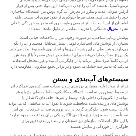
ترموپلاستیک هستند که آب را جذب نمی‌کنند. این مواد حتی پس از قرار
گرفتن طولانی‌مدت و مکرر در معرض آب گرم دوش نیز، استحکام ساختاری
خود را حفظ می‌کنند. هدف صرفاً جلوگیری از نفوذ فوری آب نیست، بلکه
اطمینان از این است که اثر تجمعی رطوبت روزانه منجر به خوردگی داخلی
نشود.
متریال
خستگی یا تخریب مفاصل در طول ماه‌ها استفاده.
پوشش زیبایی‌شناختی، در صورت وجود، نیز از ملاحظات حیاتی است.
بسیاری از پوشش‌های استاندارد فومی بسیار متخلخل هستند و آب را نگه
می‌دارند و شرایطی برای رشد باکتری‌ها و ایجاد بوی نامطبوع ایجاد می‌کنند.
یک پروتز ضدآب طراحی‌شده برای استفاده در دوش معمولاً یا از پوشش
فومی کاملاً صرف‌نظر می‌کند یا از جایگزینی آب‌بند و غیرمتخلخل استفاده
می‌کند که به‌سرعت خشک می‌شود و در برابر تجمع میکروبی مقاومت دارد.
سیستم‌های آب‌بندی و بستن
فراتر از مواد اولیه، معماری درزبندی پروتز ضدآب تعیین‌کننده‌ی عملکرد آن
در محیط دوش روزانه است. اتصالات مکانیکی، نقاط مفصلی مچ پا و هر
مؤلفه‌ی الکترونیکی داخلی باید توسط واشرها، حلقه‌های O شکل یا
پوشش‌های درزبندی‌شده محافظت شوند تا نفوذ آب به مناطقی که می‌تواند
باعث آسیب شود، جلوگیری گردد. در پای پروتزی ضدآب غیرفعال، این امر
نسبتاً ساده است، زیرا هیچ مؤلفه‌ی الکترونیکی برای محافظت وجود ندارد؛
با این حال، اتصالات سازه‌ای نیز همچنان نیازمند درزبندی دقیق برای
جلوگیری از خوردگی و سایش هستند.
برای دستگاه‌های پروتزی ضدآب که توسط ریزپردازنده کنترل می‌شوند یا با