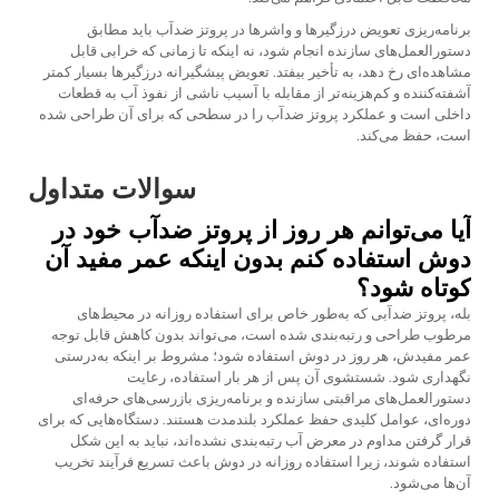
برنامه‌ریزی تعویض درزگیرها و واشرها در پروتز ضدآب باید مطابق
دستورالعمل‌های سازنده انجام شود، نه اینکه تا زمانی که خرابی قابل
مشاهده‌ای رخ دهد، به تأخیر بیفتد. تعویض پیشگیرانه درزگیرها بسیار کمتر
آشفته‌کننده و کم‌هزینه‌تر از مقابله با آسیب ناشی از نفوذ آب به قطعات
داخلی است و عملکرد پروتز ضدآب را در سطحی که برای آن طراحی شده
است، حفظ می‌کند.
سوالات متداول
آیا می‌توانم هر روز از پروتز ضدآب خود در
دوش استفاده کنم بدون اینکه عمر مفید آن
کوتاه شود؟
بله، پروتز ضدآبی که به‌طور خاص برای استفاده روزانه در محیط‌های
مرطوب طراحی و رتبه‌بندی شده است، می‌تواند بدون کاهش قابل توجه
عمر مفیدش، هر روز در دوش استفاده شود؛ مشروط بر اینکه به‌درستی
نگهداری شود. شستشوی آن پس از هر بار استفاده، رعایت
دستورالعمل‌های مراقبتی سازنده و برنامه‌ریزی بازرسی‌های حرفه‌ای
دوره‌ای، عوامل کلیدی حفظ عملکرد بلندمدت هستند. دستگاه‌هایی که برای
قرار گرفتن مداوم در معرض آب رتبه‌بندی نشده‌اند، نباید به این شکل
استفاده شوند، زیرا استفاده روزانه در دوش باعث تسریع فرآیند تخریب
آن‌ها می‌شود.