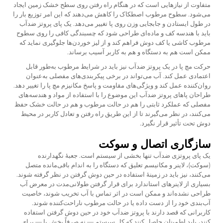
متفاوت از نیازهایی است که در هنگام راه رفتن روی سطح خشک زمین ایجاد
می‌شود. سطوح مرطوب اصطکاک را کاهش می‌دهند که این امر توزیع بار را
در طول ایستادن و جابجایی وزن روی پا تغییر می‌دهد. یک پای پروتز ضدآب
باید با هندسه کف و ماده‌ای طراحی شود که چسبندگی کافی را روی سطوح
مرطوب کاشی یا کف دوش فراهم کند و از لیز خوردن‌ها جلوگیری نماید که
ممکن است هم به دستگاه و هم به کاربر آسیب برساند.
حرکت مچ پا در یک پروتز ضدآب نیز باید در شرایط مرطوب به‌طور قابل
اعتمادی عمل کند. آب می‌تواند در برخی پیکربندی‌های مفصلی به‌عنوان
روان‌کننده عمل کند و ویژگی‌های مقاومت و پاسخ مکانیزم مچ پا را تغییر دهد.
طراحان پاهای پروتز ضدآب این موضوع را با استفاده از مواد و هندسه‌های
مفصلی که عملکرد ثابتی را هم در حالت مرطوب و هم در حالت خشک حفظ
می‌کنند، در نظر می‌گیرند تا از این طریق راه رفتن و تعادل کاربر در محیط
دوش تحت تأثیر قرار نگیرد.
سازگاری اتصال و سوکت
یک پاى پروتزی ضدآب تنها بخشی از سیستم است. جعبهٔ نگهدارنده
(سوکت)، لاینر و مکانیسم تعلیق که دستگاه را به اندام باقی‌مانده متصل
می‌کنند، نیز باید در زمینهٔ استفاده در حین دوش گرفتن در نظر گرفته شوند.
بسیاری از لاینرهای استاندارد برای قرار گرفتن طولانی‌مدت در معرض آب
طراحی نشده‌اند و ممکن است در اثر تماس با آب تخریب شوند، خاصیت
آب‌بندی خود را از دست داده یا در حالت مرطوب ناراحت‌کننده شوند.
کاربرانی که قصد دارند با پروتز ضدآب خود در حین دوش گرفتن استفاده
کنند، باید اطمینان حاصل کنند که کل سیستم — نه صرفاً بخش پا — برای